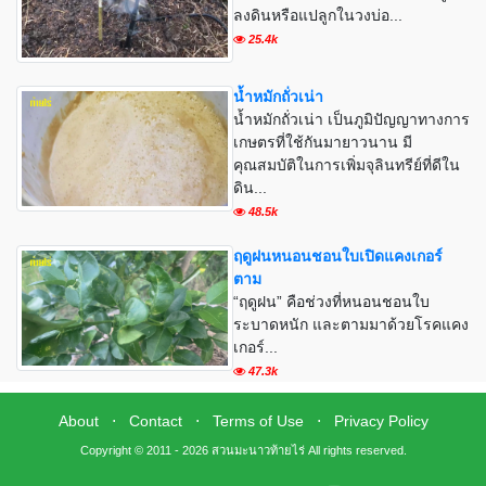
ลงดินหรือแปลูกในวงบ่อ...
25.4k
น้ำหมักถั่วเน่า
น้ำหมักถั่วเน่า เป็นภูมิปัญญาทางการ
เกษตรที่ใช้กันมายาวนาน มี
คุณสมบัติในการเพิ่มจุลินทรีย์ที่ดีใน
ดิน...
48.5k
ฤดูฝนหนอนชอนใบเปิดแคงเกอร์
ตาม
“ฤดูฝน” คือช่วงที่หนอนชอนใบ
ระบาดหนัก และตามมาด้วยโรคแคง
เกอร์...
47.3k
About
⋅
Contact
⋅
Terms of Use
⋅
Privacy Policy
Copyright © 2011 - 2026 สวนมะนาวท้ายไร่ All rights reserved.