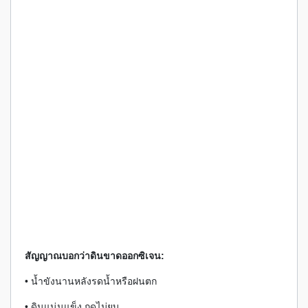
สัญญาณบอกว่าดินขาดออกซิเจน:
• น้ำขังนานหลังรดน้ำหรือฝนตก
• ดินแน่นแข็ง กดไม่ยุบ