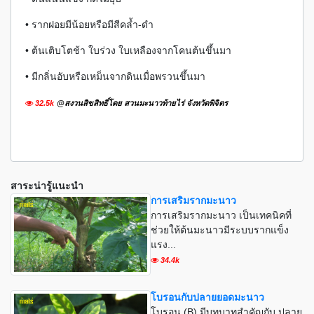
• รากฝอยมีน้อยหรือมีสีคล้ำ-ดำ
• ต้นเติบโตช้า ใบร่วง ใบเหลืองจากโคนต้นขึ้นมา
• มีกลิ่นอับหรือเหม็นจากดินเมื่อพรวนขึ้นมา
32.5k
@สงวนสิขสิทธิ์โดย สวนมะนาวท้ายไร่ จังหวัดพิจิตร
สาระน่ารู้แนะนำ
การเสริมรากมะนาว
การเสริมรากมะนาว เป็นเทคนิคที่
ช่วยให้ต้นมะนาวมีระบบรากแข็ง
แรง...
34.4k
โบรอนกับปลายยอดมะนาว
โบรอน (B) มีบทบาทสำคัญกับ ปลาย