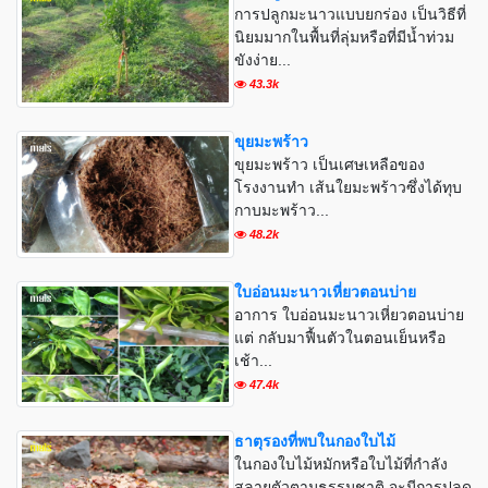
การปลูกมะนาวแบบยกร่อง เป็นวิธีที่
นิยมมากในพื้นที่ลุ่มหรือที่มีน้ำท่วม
ขังง่าย...
43.3k
ขุยมะพร้าว
ขุยมะพร้าว เป็นเศษเหลือของ
โรงงานทำ เส้นใยมะพร้าวซึ่งได้ทุบ
กาบมะพร้าว...
48.2k
ใบอ่อนมะนาวเหี่ยวตอนบ่าย
อาการ ใบอ่อนมะนาวเหี่ยวตอนบ่าย
แต่ กลับมาฟื้นตัวในตอนเย็นหรือ
เช้า...
47.4k
ธาตุรองที่พบในกองใบไม้
ในกองใบไม้หมักหรือใบไม้ที่กำลัง
สลายตัวตามธรรมชาติ จะมีการปลด