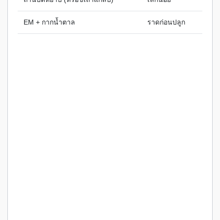
EM + กากน้ำตาล
ราดก่อนปลูก