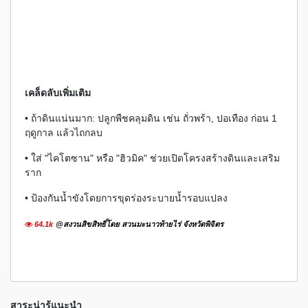
เคล็ดลับเพิ่มเติม
• ถ้าดินแน่นมาก: ปลูกพืชคลุมดิน เช่น ถั่วพร้า, ปอเทือง ก่อน 1
ฤดูกาล แล้วไถกลบ
• ใส่ "ไคโตซาน" หรือ "ฮิวมิค" ช่วยเปิดโครงสร้างดินและเสริม
ราก
• ป้องกันน้ำขังโดยการขุดร่องระบายน้ำรอบแปลง
64.1k
@สงวนสิขสิทธิ์โดย สวนมะนาวท้ายไร่ จังหวัดพิจิตร
สาระน่ารู้แนะนำ