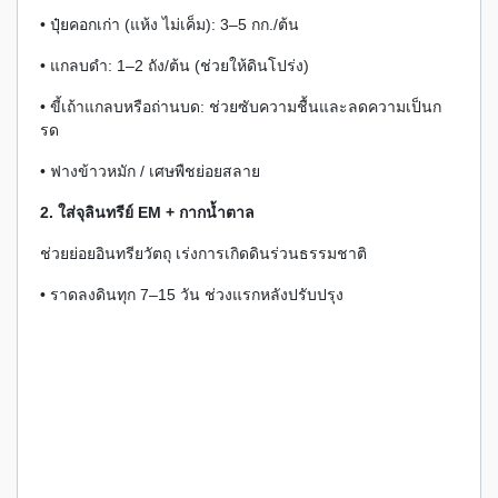
• ปุ๋ยคอกเก่า (แห้ง ไม่เค็ม): 3–5 กก./ต้น
• แกลบดำ: 1–2 ถัง/ต้น (ช่วยให้ดินโปร่ง)
• ขี้เถ้าแกลบหรือถ่านบด: ช่วยซับความชื้นและลดความเป็นก
รด
• ฟางข้าวหมัก / เศษพืชย่อยสลาย
2. ใส่จุลินทรีย์ EM + กากน้ำตาล
ช่วยย่อยอินทรียวัตถุ เร่งการเกิดดินร่วนธรรมชาติ
• ราดลงดินทุก 7–15 วัน ช่วงแรกหลังปรับปรุง