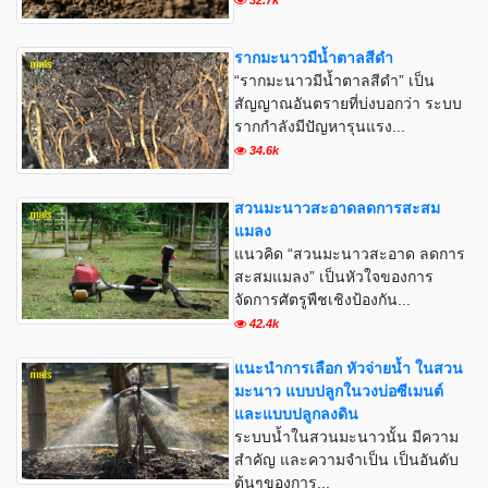
รากมะนาวมีน้ำตาลสีดำ
“รากมะนาวมีน้ำตาลสีดำ” เป็น
สัญญาณอันตรายที่บ่งบอกว่า ระบบ
รากกำลังมีปัญหารุนแรง...
34.6k
สวนมะนาวสะอาดลดการสะสม
แมลง
แนวคิด “สวนมะนาวสะอาด ลดการ
สะสมแมลง” เป็นหัวใจของการ
จัดการศัตรูพืชเชิงป้องกัน...
42.4k
แนะนำการเลือก หัวจ่ายน้ำ ในสวน
มะนาว แบบปลูกในวงบ่อซีเมนต์
และแบบปลูกลงดิน
ระบบน้ำในสวนมะนาวนั้น มีความ
สำคัญ และความจำเป็น เป็นอันดับ
ต้นๆของการ...