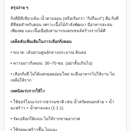
สรุปง่าย ๆ
กิ่งที่มีสีเขียวเข้ม–น้ำตาลอ่อน (หรือเรียกว่า “กิ่งกึ่งแก่”) คือ กิ่งที่
ดีที่สุดสำหรับตอน เพราะเนื้อไม้กำลังพัฒนา มีอาหารสะสม
เพียงพอ และเนื้อเยื่อยังสามารถแตกเซลล์สร้างรากได้ดี
เคล็ดลับเพิ่มเติมในการเลือกกิ่งตอน
• ขนาด: เส้นผ่านศูนย์กลางประมาณ ดินสอ
• ความยาวกิ่งตอน: 30–70 ซม. (อย่าสั้นเกินไป)
• เลือกกิ่งที่ ไม่ได้แตกยอดอ่อนใหม่ จะดึงอาหารไปใช้งาน ไม่
เหลือให้ราก
เทคนิคเร่งรากให้ไว
• ใช้ฮอร์โมนเร่งรากธรรมชาติ เช่น น้ำสกัดหน่อกล้วย + น้ำ
มะพร้าว + น้ำตาลแดง (1:1:1)
• รัดเปลือกให้แน่น ไม่ให้รากขาดอากาศ
• ใช้ขุยมะพร้าวชื้น ไม่แฉะ