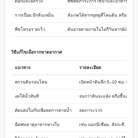
ดอกและผลร่วง
พืชตัดภาระการใช้น้ำและอาหารส่วนเ
รากเปื่อย มีกลิ่นเหม็น
สังเกตได้หากขุดดูที่โคนต้น หรือถอนร
พืชโทรมรวดเร็ว
ต้นอาจตายภายในไม่กี่วันหากยังไม่แก้
วิธีแก้ไขเมื่อรากขาดอากาศ
แนวทาง
รายละเอียด
พรวนดินรอบโคน
เปิดหน้าดินลึก 5–10 ซม. เพื่
งดให้น้ำทันที
จนกว่าดินจะแห้ง หรือชื้นแต่ไม
ตัดแต่งใบ/กิ่งเพื่อลดการคายน้ำ
ลดภาระราก
ฉีดพ่นธาตุอาหารทางใบ
เช่น แมกนีเซียม, สังกะสี, แคล