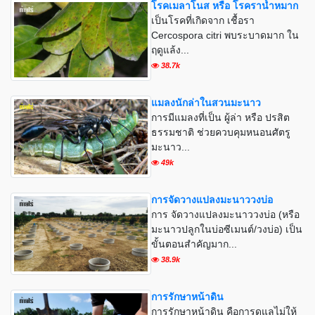
โรคเมลาโนส หรือ โรคราน้ำหมาก
เป็นโรคที่เกิดจาก เชื้อรา
Cercospora citri พบระบาดมาก ใน
ฤดูแล้ง...
38.7k
แมลงนักล่าในสวนมะนาว
การมีแมลงที่เป็น ผู้ล่า หรือ ปรสิต
ธรรมชาติ ช่วยควบคุมหนอนศัตรู
มะนาว...
49k
การจัดวางแปลงมะนาววงบ่อ
การ จัดวางแปลงมะนาววงบ่อ (หรือ
มะนาวปลูกในบ่อซีเมนต์/วงบ่อ) เป็น
ขั้นตอนสำคัญมาก...
38.9k
การรักษาหน้าดิน
การรักษาหน้าดิน คือการดูแลไม่ให้