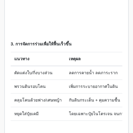
3. การจัดการร่วมเพื่อให้ฟื้นเร็วขึ้น
แนวทาง
เหตุผล
ตัดแต่งใบ/กิ่งบางส่วน
ลดการคายน้ำ ลดภาระราก
พรวนดินรอบโคน
เพิ่มการระบายอากาศในดิน
คลุมโคนด้วยฟาง/เศษหญ้า
กันดินกระเด็น + คุมความชื้น
หยุดใส่ปุ๋ยเคมี
โดยเฉพาะปุ๋ยไนโตรเจน จนกว่ารา