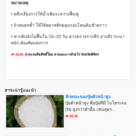
หมายเหตุ
• หลีกเลี่ยงการให้น้ำเพิ่มระหว่างฟื้นฟู
• ถ้าฝนตกซ้ำ ให้ใช้พลาสติกคลุมรอบโคนต้นชั่วคราว
• หากต้นยังไม่ฟื้นใน 15–20 วัน ควรตรวจรากลึก อาจมีรากเน่า
หนัก ต้องตัดแต่งราก
42.6k
@สงวนสิขสิทธิ์โดย สวนมะนาวท้ายไร่ จังหวัดพิจิตร
สาระน่ารู้แนะนำ
ลักษณะของปุ๋ยตัวหน้าสูง
ปุ๋ยตัวหน้าสูง คือปุ๋ยที่มี ไนโตรเจน
(N) สูงกว่าตัวอื่น เช่นสูตร...
45.3k