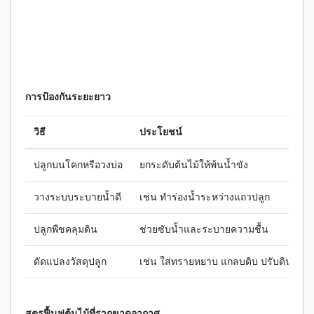
การป้องกันระยะยาว
วิธี
ประโยชน์
ปลูกบนโคกหรือวงบ่อ
ยกระดับต้นไม้ให้พ้นน้ำขัง
วางระบบระบายน้ำดี
เช่น ทำร่องน้ำระหว่างแถวปลูก
ปลูกพืชคลุมดิน
ช่วยซับน้ำและระบายความชื้น
ดัดแปลงวัสดุปลูก
เช่น ใส่ทรายหยาบ แกลบดิบ ปรับดินให้โปร
สูตรฟื้นฟูต้นไม้ที่รากขาดอากาศ