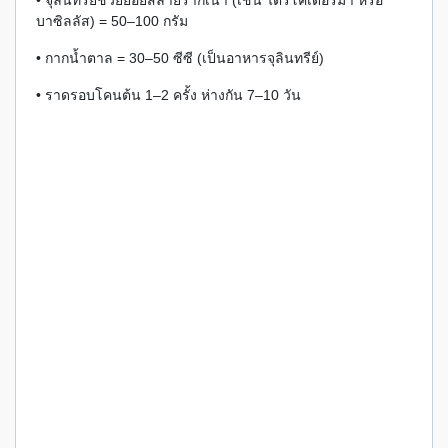
• จุลินทรีย์ช่วยย่อยสลายรากเน่า (เช่น ไตรโคเดอร์มา หรือ
บาซิลลัส) = 50–100 กรัม
• กากน้ำตาล = 30–50 ซีซี (เป็นอาหารจุลินทรีย์)
• ราดรอบโคนต้น 1–2 ครั้ง ห่างกัน 7–10 วัน