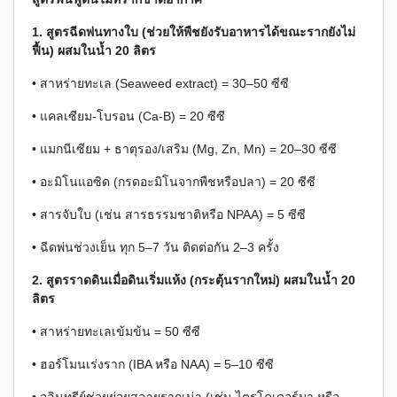
1. สูตรฉีดพ่นทางใบ (ช่วยให้พืชยังรับอาหารได้ขณะรากยังไม่
ฟื้น) ผสมในน้ำ 20 ลิตร
• สาหร่ายทะเล (Seaweed extract) = 30–50 ซีซี
• แคลเซียม-โบรอน (Ca-B) = 20 ซีซี
• แมกนีเซียม + ธาตุรอง/เสริม (Mg, Zn, Mn) = 20–30 ซีซี
• อะมิโนแอซิด (กรดอะมิโนจากพืชหรือปลา) = 20 ซีซี
• สารจับใบ (เช่น สารธรรมชาติหรือ NPAA) = 5 ซีซี
• ฉีดพ่นช่วงเย็น ทุก 5–7 วัน ติดต่อกัน 2–3 ครั้ง
2. สูตรราดดินเมื่อดินเริ่มแห้ง (กระตุ้นรากใหม่) ผสมในน้ำ 20
ลิตร
• สาหร่ายทะเลเข้มข้น = 50 ซีซี
• ฮอร์โมนเร่งราก (IBA หรือ NAA) = 5–10 ซีซี