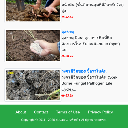
หน้าดิน (ชั้นดินบนสุดที่มีอินทรียวัตถุ
สูง...
42.4k
จุลธาตุ
จุลธาตุ คือธาตุอาหารพืชที่พืช
ต้องการในปริมาณน้อยมาก (ppm)
แต่...
38.7k
วงจรชีวิตของเชื้อราในดิน
วงจรชีวิตของเชื้อราในดิน (Soil-
Borne Fungal Pathogen Life
Cycle)...
53.6k
About
⋅
Contact
⋅
Terms of Use
⋅
Privacy Policy
Copyright © 2011 - 2026 สวนมะนาวท้ายไร่ All rights reserved.