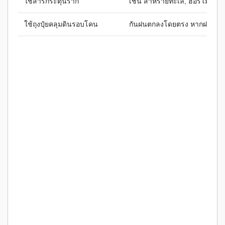
ใช้สารกระตุ้นราก
เช่น สาหร่ายทะเล, ฮอร์โมนเร่
ใช้ถุงปุ๋ยคลุมดินรอบโคน
กันฝนตกลงโดยตรง หากฝนยังไม