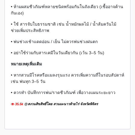
• ห้ามผสมชีวภัณฑ์หลายชนิดพร้อมกันในถังเดียว (เชื้ออาจต้าน
กันเอง)
• ใช้ สารจับใบธรรมชาติ เช่น น้ำหมักผลไม้ / น้ำส้มควันไม้
ช่วยเพิ่มประสิทธิภาพ
• พ่นช่วงเช้าแดดอ่อน / เย็น ไม่ควรพ่นช่วงฝนตก
• อย่าใช้ร่วมกับสารเคมีในวันเดียวกัน (เว้น 3–5 วัน)
หมายเหตุเพิ่มเติม
• หากสวนมีโรคหรือแมลงรุนแรง ควรเพิ่มความถี่ในรอบสัปดาห์
เช่น พ่นทุก 3–5 วัน
• ควรทำ บันทึกการพ่น/ราดชีวภัณฑ์ เพื่อวางแผนระยะยาว
35.5k
@สงวนสิขสิทธิ์โดย สวนมะนาวท้ายไร่ จังหวัดพิจิตร