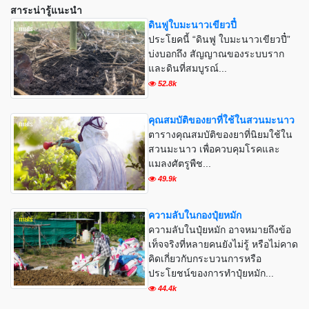
สาระน่ารู้แนะนำ
ดินฟูใบมะนาวเขียวปี๋
ประโยคนี้ “ดินฟู ใบมะนาวเขียวปี๋”
บ่งบอกถึง สัญญาณของระบบราก
และดินที่สมบูรณ์...
52.8k
คุณสมบัติของยาที่ใช้ในสวนมะนาว
ตารางคุณสมบัติของยาที่นิยมใช้ใน
สวนมะนาว เพื่อควบคุมโรคและ
แมลงศัตรูพืช...
49.9k
ความลับในกองปุ๋ยหมัก
ความลับในปุ๋ยหมัก อาจหมายถึงข้อ
เท็จจริงที่หลายคนยังไม่รู้ หรือไม่คาด
คิดเกี่ยวกับกระบวนการหรือ
ประโยชน์ของการทำปุ๋ยหมัก...
44.4k