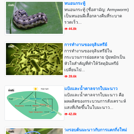
หนอนกระทู้
หนอนกระทู้ (ชื่อสามัญ: Armyworm)
เป็นหนอนผีเสื้อกลางคืนที่ระบาด
รวดเร็ว...
44.8k
การทำงานของจุลินทรีย์
การทำงานของจุลินทรีย์ใน
กระบวนการย่อยสลาย ปุ๋ยหมักเป็น
หัวใจสำคัญที่ทำให้วัสดุอินทรีย์
เปลี่ยนไป...
39.6k
แป้งและน้ำตาลจากใบมะนาว
แป้งและน้ำตาลจากใบมะนาว คือ
ผลผลิตของกระบวนการสังเคราะห์
แสงที่เกิดขึ้นในใบมะนาว...
42.8k
วงรอบต้นมะนาวกับการแตกกิ่งใหม่