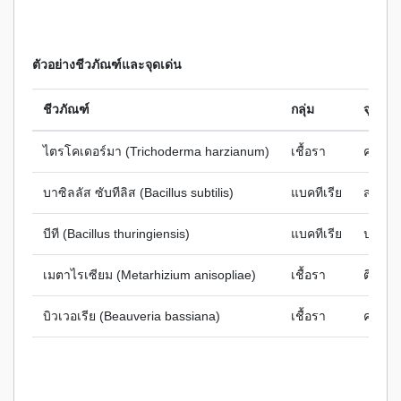
ตัวอย่างชีวภัณฑ์และจุดเด่น
ชีวภัณฑ์
กลุ่ม
จุดเด่น
ไตรโคเดอร์มา (Trichoderma harzianum)
เชื้อรา
คุมโรค
บาซิลลัส ซับทีลิส (Bacillus subtilis)
แบคทีเรีย
สร้างส
บีที (Bacillus thuringiensis)
แบคทีเรีย
ปล่อย
เมตาไรเซียม (Metarhizium anisopliae)
เชื้อรา
ติดตัว
บิวเวอเรีย (Beauveria bassiana)
เชื้อรา
ควบคุม