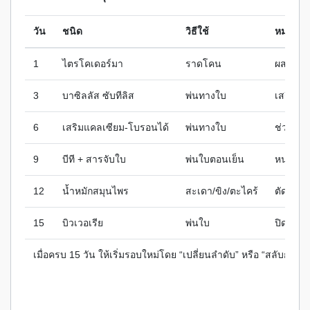
วัน
ชนิด
วิธีใช้
หมายเหต
1
ไตรโคเดอร์มา
ราดโคน
ผสมฮิวม
3
บาซิลลัส ซับทีลิส
พ่นทางใบ
เสริมแค
6
เสริมแคลเซียม-โบรอนได้
พ่นทางใบ
ช่วงที่เ
9
บีที + สารจับใบ
พ่นใบตอนเย็น
หนอนช
12
น้ำหมักสมุนไพร
สะเดา/ขิง/ตะไคร้
ตัดวงจ
15
บิวเวอเรีย
พ่นใบ
ปิดรอบก
เมื่อครบ 15 วัน ให้เริ่มรอบใหม่โดย “เปลี่ยนลำดับ” หรือ “สลับกลุ่มต