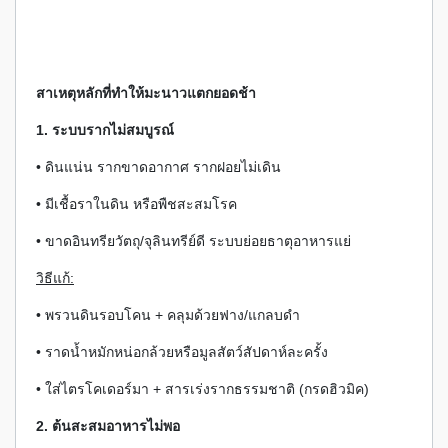
สาเหตุหลักที่ทำให้มะนาวแตกยอดช้า
1. ระบบรากไม่สมบูรณ์
• ดินแน่น รากขาดอากาศ รากฝอยไม่เดิน
• มีเชื้อราในดิน หรือพืชสะสมโรค
• ขาดอินทรียวัตถุ/จุลินทรีย์ดี ระบบย่อยธาตุอาหารแย่
วิธีแก้:
• พรวนดินรอบโคน + คลุมด้วยฟาง/แกลบดำ
• ราดน้ำหมักหน่อกล้วยหรือมูลสัตว์สัปดาห์ละครั้ง
• ใส่ไตรโคเดอร์มา + สารเร่งรากธรรมชาติ (กรดฮิวมิค)
2. ต้นสะสมอาหารไม่พอ