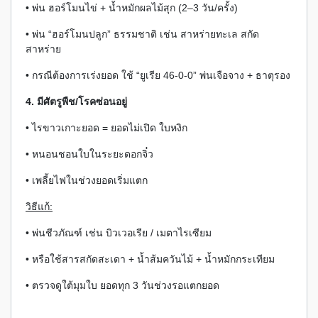
• พ่น ฮอร์โมนไข่ + น้ำหมักผลไม้สุก (2–3 วัน/ครั้ง)
• พ่น “ฮอร์โมนปลูก” ธรรมชาติ เช่น สาหร่ายทะเล สกัด
สาหร่าย
• กรณีต้องการเร่งยอด ใช้ “ยูเรีย 46-0-0” พ่นเจือจาง + ธาตุรอง
4. มีศัตรูพืช/โรคซ่อนอยู่
• ไรขาวเกาะยอด = ยอดไม่เปิด ใบหงิก
• หนอนชอนใบในระยะดอกจิ๋ว
• เพลี้ยไฟในช่วงยอดเริ่มแตก
วิธีแก้:
• พ่นชีวภัณฑ์ เช่น บิวเวอเรีย / เมตาไรเซียม
• หรือใช้สารสกัดสะเดา + น้ำส้มควันไม้ + น้ำหมักกระเทียม
• ตรวจดูใต้มุมใบ ยอดทุก 3 วันช่วงรอแตกยอด