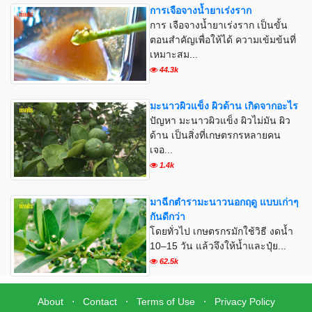
การเจือจางน้ำยาเร่งราก
การ เจือจางน้ำยาเร่งราก เป็นขั้น
ตอนสำคัญเพื่อให้ได้ ความเข้มข้นที่
เหมาะสม...
44.3k
มะนาวผิวแข็ง ผิวด้าน เกิดจากอะไร
ปัญหา มะนาวผิวแข็ง ผิวไม่มัน ผิว
ด้าน เป็นสิ่งที่เกษตรกรหลายคน
เจอ...
1.4k
มาฉีกตำรามะนาวนอกฤดู แบบเก่าๆ
กันดีกว่า
โดยทั่วไป เกษตรกรมักใช้วิธี งดน้ำ
10–15 วัน แล้วจึงให้น้ำและปุ๋ย...
62.5k
About
⋅
Contact
⋅
Terms of Use
⋅
Privacy Policy