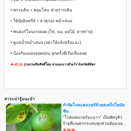
• พรวนดิน + คลุมโคน ช่วยรากเดิน
• ให้ปุ๋ยอินทรีย์ + ธาตุรอง สม่ำเสมอ
• พ่นฮอร์โมนเร่งยอด (ไข่, นม, ผลไม้, สาหร่าย)
• ดูแลน้ำสม่ำเสมอ (อย่าให้แล้งหรือแฉะ)
• ป้องกันแมลงยอดอ่อน ทุกครั้งที่เริ่มเห็นยอด
43.1k
@สงวนสิขสิทธิ์โดย สวนมะนาวท้ายไร่ จังหวัดพิจิตร
สาระน่ารู้แนะนำ
กำจัดโรคแคงเกอร์ด้วยสเตร็ปโตมัย
ซิน
“โรคแคงเกอร์มะนาว” เป็นศัตรูตัว
ร้ายที่เกษตรกรแทบทุกสวนต้องเจอ...
45.9k