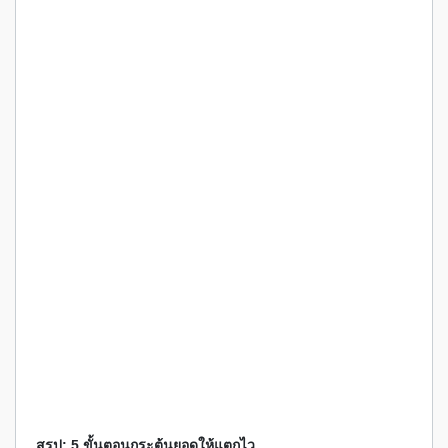
สรุป: 5 ขั้นตอนกระตุ้นยอดให้แตกไว