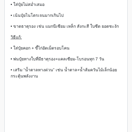
• ใส่ปุ๋ยไม่สม่ำเสมอ
• เน้นปุ๋ยไนโตรเจนมากเกินไป
• ขาดธาตุรอง เช่น แมกนีเซียม เหล็ก สังกะสี ใบซีด ยอดชะงัก
วิธีแก้:
• ใส่ปุ๋ยคอก + ขี้ไก่อัดเม็ดรอบโคน
• พ่นปุ๋ยทางใบที่มีธาตุรอง+แคลเซียม-โบรอนทุก 7 วัน
• เสริม “น้ำตาลทางด่วน” เช่น น้ำตาล+น้ำส้มควันไม้เล็กน้อย
กระตุ้นพลังงาน