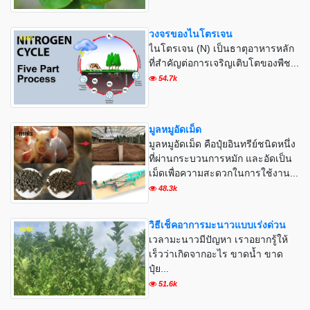
วงจรของไนโตรเจน
ไนโตรเจน (N) เป็นธาตุอาหารหลัก
ที่สำคัญต่อการเจริญเติบโตของพืช...
54.7k
มูลหมูอัดเม็ด
มูลหมูอัดเม็ด คือปุ๋ยอินทรีย์ชนิดหนึ่ง
ที่ผ่านกระบวนการหมัก และอัดเป็น
เม็ดเพื่อความสะดวกในการใช้งาน...
48.3k
วิธีเช็คอาการมะนาวแบบเร่งด่วน
เวลามะนาวมีปัญหา เราอยากรู้ให้
เร็วว่าเกิดจากอะไร ขาดน้ำ ขาด
ปุ๋ย...
51.6k