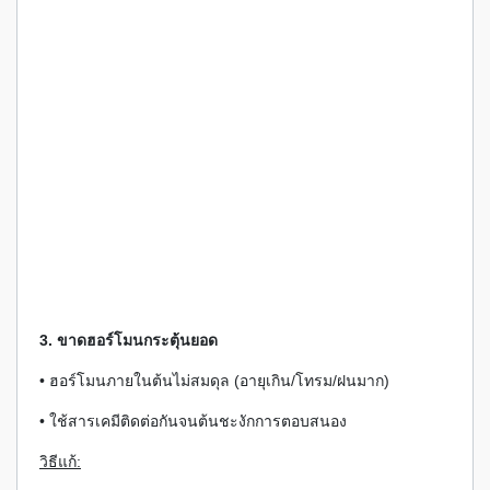
3. ขาดฮอร์โมนกระตุ้นยอด
• ฮอร์โมนภายในต้นไม่สมดุล (อายุเกิน/โทรม/ฝนมาก)
• ใช้สารเคมีติดต่อกันจนต้นชะงักการตอบสนอง
วิธีแก้: