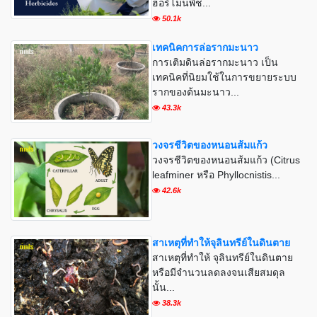
ฮอร์โมนพืช...
50.1k
เทคนิคการล่อรากมะนาว
การเติมดินล่อรากมะนาว เป็น
เทคนิคที่นิยมใช้ในการขยายระบบ
รากของต้นมะนาว...
43.3k
วงจรชีวิตของหนอนส้มแก้ว
วงจรชีวิตของหนอนส้มแก้ว (Citrus
leafminer หรือ Phyllocnistis...
42.6k
สาเหตุที่ทำให้จุลินทรีย์ในดินตาย
สาเหตุที่ทำให้ จุลินทรีย์ในดินตาย
หรือมีจำนวนลดลงจนเสียสมดุล
นั้น...
38.3k