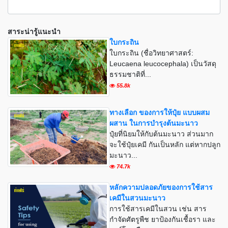
สาระน่ารู้แนะนำ
ใบกระถิน
ใบกระถิน (ชื่อวิทยาศาสตร์:
Leucaena leucocephala) เป็นวัสดุ
ธรรมชาติที่...
55.8k
ทางเลือก ของการให้ปุ๋ย แบบผสม
ผสาน ในการบำรุงต้นมะนาว
ปุ๋ยที่นิยมให้กับต้นมะนาว ส่วนมาก
จะใช้ปุ๋ยเคมี กันเป็นหลัก แต่หากปลูก
มะนาว...
74.7k
หลักความปลอดภัยของการใช้สาร
เคมีในสวนมะนาว
การใช้สารเคมีในสวน เช่น สาร
กำจัดศัตรูพืช ยาป้องกันเชื้อรา และ