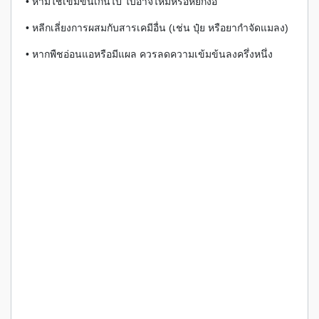
• ห้ามใช้เข้มข้นเกินไป ใบอาจไหม้หรือหยิกงอ
• หลีกเลี่ยงการผสมกับสารเคมีอื่น (เช่น ปุ๋ย หรือยากำจัดแมลง)
• หากพืชอ่อนแอหรือมีแผล ควรลดความเข้มข้นลงครึ่งหนึ่ง