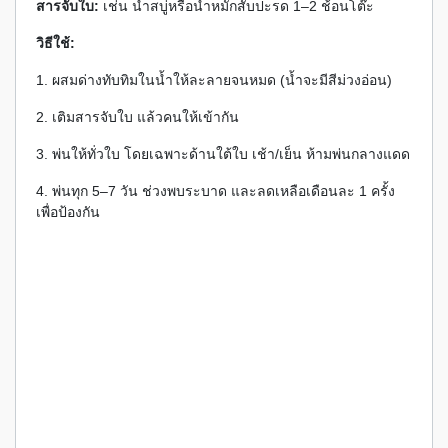
สารจับใบ:
เช่น น้ำสบู่หรือน้ำหมักสับปะรด 1–2 ช้อนโต๊ะ
วิธีใช้:
1. ผสมด่างทับทิมในน้ำให้ละลายจนหมด (น้ำจะมีสีม่วงอ่อน)
2. เติมสารจับใบ แล้วคนให้เข้ากัน
3. พ่นให้ทั่วใบ โดยเฉพาะด้านใต้ใบ เช้า/เย็น ห้ามพ่นกลางแดด
4. พ่นทุก 5–7 วัน ช่วงพบระบาด และลดเหลือเดือนละ 1 ครั้ง
เพื่อป้องกัน