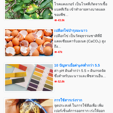
โรคแคงเกอร์ เป็นโรคที่เกิดจากเชื้อ
แบคทีเรีย เข้าทำลายทางบาดแผล
ของพืช...
43.9k
เปลือกไข่บำรุงมะนาว
เปลือกไข่ เป็นวัสดุธรรมชาติที่มี
แคลเซียมคาร์บอเนต (CaCO₃) สูง
ถึง...
47k
10 ปัญหาเมื่อค่าpHต่ำกว่า 5.5
ค่า pH ดินต่ำกว่า 5.5 = ดินกรดจัด
ซึ่งสำหรับมะนาวและพืชสวนอื่น...
52.8k
การใช้สารเร่งราก
จุดประสงค์ ในการใช้คือเพื่อ เพิ่ม
เปอร์เซ็นต์การออกราก เร่งให้ออก