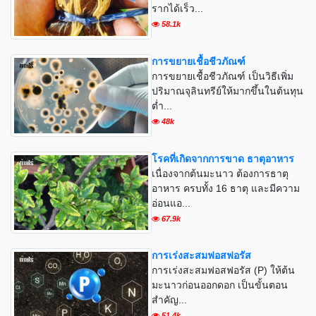
รากได้เร็ว...
58.1k
การขยายเชื้อชีวภัณฑ์
การขยายเชื้อชีวภัณฑ์ เป็นวิธีเพิ่ม
ปริมาณจุลินทรีย์ให้มากขึ้นในต้นทุน
ต่ำ...
48k
โรคที่เกิดจากการขาด ธาตุอาหาร
เนื่องจากต้นมะนาว ต้องการธาตุ
อาหาร ครบทั้ง 16 ธาตุ และมีความ
อ่อนแอ...
67.9k
การเร่งสะสมฟอสฟอรัส
การเร่งสะสมฟอสฟอรัส (P) ให้ต้น
มะนาวก่อนออกดอก เป็นขั้นตอน
สำคัญ...
51.4k