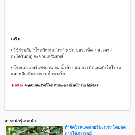
เสริม
• ใช้ร่วมกับ “น้ำหมักสมุนไพร” (เช่น บอระเพ็ด + สะเดา +
ตะไคร้หอม) จะช่วยเสริมฤทธิ์
• โรคแคงเกอร์แพร่ผ่าน ลม น้ำค้าง ฝน ควรตัดแต่งกิ่งให้โปร่ง
และหลีกเลี่ยงการรดน้ำทางใบ
50.4k
@สงวนสิขสิทธิ์โดย สวนมะนาวท้ายไร่ จังหวัดพิจิตร
สาระน่ารู้แนะนำ
กำจัดโรคแคงเกอร์มะนาว โดยลด
การใช้สารเคมี