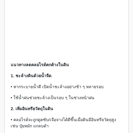
แนวทางลดคลอไรด์ตกค้างในดิน
1. ชะล้างดินด้วยน้ำจืด
• หากระบายน้ำดี เปิดน้ำชะล้างอย่างช้า ๆ หลายรอบ
• ใช้น้ำฝนช่วยชะล้างเป็นรอบ ๆ ในช่วงหน้าฝน
2. เพิ่มอินทรียวัตถุในดิน
• คลอไรด์จะถูกดูดซับ/เจือจางได้ดีขึ้นเมื่อดินมีอินทรียวัตถุสูง
เช่น ปุ๋ยหมัก แกลบดำ