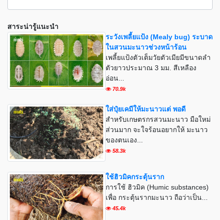
สาระน่ารู้แนะนำ
ระวังเพลี้ยแป้ง (Mealy bug) ระบาด
ในสวนมะนาวช่วงหน้าร้อน
เพลี้ยแป้งตัวเต็มวัยตัวเมียมีขนาดลำ
ตัวยาวประมาณ 3 มม. สีเหลือง
อ่อน...
70.9k
ใส่ปุ๋ยเคมีให้มะนาวแต่ พอดี
สำหรับเกษตรกรสวนมะนาว มือใหม่
ส่วนมาก จะใจร้อนอยากให้ มะนาว
ของตนเอง...
58.3k
ใช้ฮิวมิคกระตุ้นราก
การใช้ ฮิวมิค (Humic substances)
เพื่อ กระตุ้นรากมะนาว ถือว่าเป็น...
45.4k