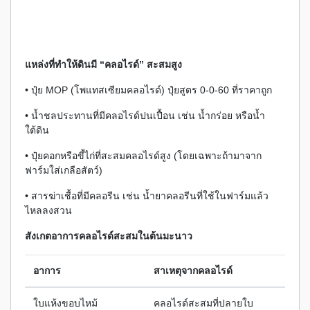
แหล่งที่ทำให้ดินมี “คลอไรด์” สะสมสูง
• ปุ๋ย MOP (โพแทสเซียมคลอไรด์) ปุ๋ยสูตร 0-0-60 ที่ราคาถูก
• น้ำชลประทานที่มีคลอไรด์ปนเปื้อน เช่น น้ำกร่อย หรือน้ำ
ใต้ดิน
• ปุ๋ยคอกหรือขี้ไก่ที่สะสมคลอไรด์สูง (โดยเฉพาะถ้ามาจาก
ฟาร์มใส่เกลือสัตว์)
• สารฆ่าเชื้อที่มีคลอรีน เช่น น้ำยาคลอรีนที่ใช้ในฟาร์มแล้ว
ไหลลงสวน
สังเกตอาการคลอไรด์สะสมในต้นมะนาว
อาการ
สาเหตุจากคลอไรด์
ใบแห้งขอบไหม้
คลอไรด์สะสมที่ปลายใบ