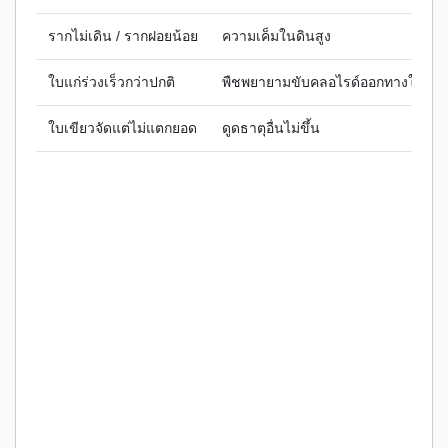
รากไม่เดิน / รากฝอยน้อย
ความเค็มในดินสูง
ใบแก่ร่วงเร็วกว่าปกติ
พืชพยายามขับคลอไรด์ออกทางใบ
ใบเขียวจัดแต่ไม่แตกยอด
ดูดธาตุอื่นไม่ขึ้น