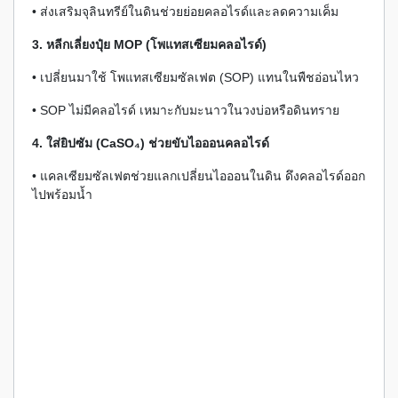
• ส่งเสริมจุลินทรีย์ในดินช่วยย่อยคลอไรด์และลดความเค็ม
3. หลีกเลี่ยงปุ๋ย MOP (โพแทสเซียมคลอไรด์)
• เปลี่ยนมาใช้ โพแทสเซียมซัลเฟต (SOP) แทนในพืชอ่อนไหว
• SOP ไม่มีคลอไรด์ เหมาะกับมะนาวในวงบ่อหรือดินทราย
4. ใส่ยิปซัม (CaSO₄) ช่วยขับไอออนคลอไรด์
• แคลเซียมซัลเฟตช่วยแลกเปลี่ยนไอออนในดิน ดึงคลอไรด์ออก
ไปพร้อมน้ำ