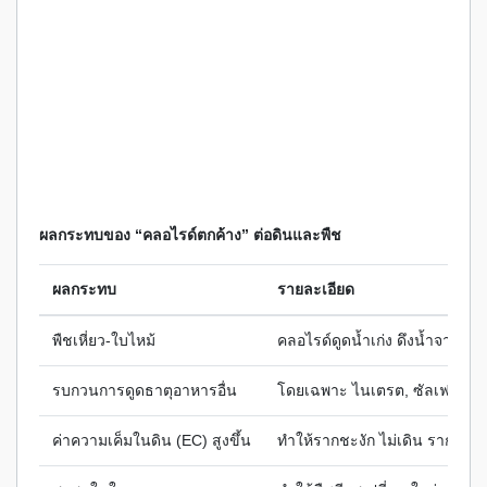
ผลกระทบของ “คลอไรด์ตกค้าง” ต่อดินและพืช
ผลกระทบ
รายละเอียด
พืชเหี่ยว-ใบไหม้
คลอไรด์ดูดน้ำเก่ง ดึงน้ำจากเซ
รบกวนการดูดธาตุอาหารอื่น
โดยเฉพาะ ไนเตรต, ซัลเฟต, ฟอ
ค่าความเค็มในดิน (EC) สูงขึ้น
ทำให้รากชะงัก ไม่เดิน รากฝอย