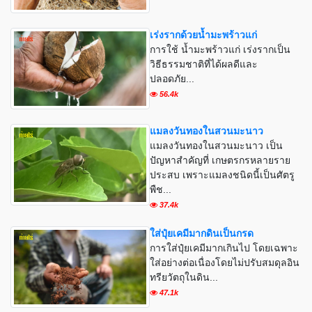
เร่งรากด้วยน้ำมะพร้าวแก่
การใช้ น้ำมะพร้าวแก่ เร่งรากเป็น
วิธีธรรมชาติที่ได้ผลดีและ
ปลอดภัย...
56.4k
แมลงวันทองในสวนมะนาว
แมลงวันทองในสวนมะนาว เป็น
ปัญหาสำคัญที่ เกษตรกรหลายราย
ประสบ เพราะแมลงชนิดนี้เป็นศัตรู
พืช...
37.4k
ใส่ปุ๋ยเคมีมากดินเป็นกรด
การใส่ปุ๋ยเคมีมากเกินไป โดยเฉพาะ
ใส่อย่างต่อเนื่องโดยไม่ปรับสมดุลอิน
ทรียวัตถุในดิน...
47.1k