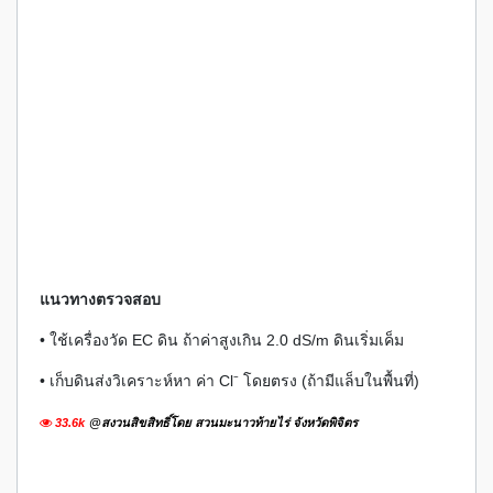
แนวทางตรวจสอบ
• ใช้เครื่องวัด EC ดิน ถ้าค่าสูงเกิน 2.0 dS/m ดินเริ่มเค็ม
• เก็บดินส่งวิเคราะห์หา ค่า Cl⁻ โดยตรง (ถ้ามีแล็บในพื้นที่)
33.6k
@สงวนสิขสิทธิ์โดย สวนมะนาวท้ายไร่ จังหวัดพิจิตร