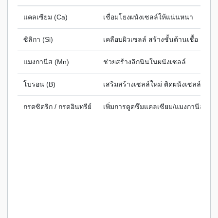
แคลเซียม (Ca)
เชื่อมโยงผนังเซลล์ให้แน่นหนา
ซิลิกา (Si)
เคลือบผิวเซลล์ สร้างชั้นต้านเชื้อ
แมงกานีส (Mn)
ช่วยสร้างลิกนินในผนังเซลล์
โบรอน (B)
เสริมสร้างเซลล์ใหม่ ติดผนังเซลล์
กรดซิตริก / กรดอินทรีย์
เพิ่มการดูดซึมแคลเซียม/แมงกานีส