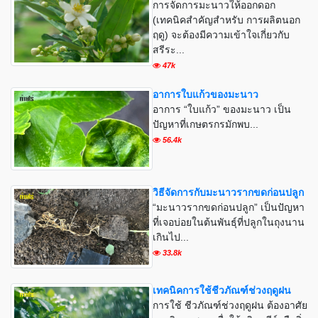
การจัดการมะนาวให้ออกดอก
(เทคนิคสำคัญสำหรับ การผลิตนอก
ฤดู) จะต้องมีความเข้าใจเกี่ยวกับ
สรีระ...
47k
อาการใบแก้วของมะนาว
อาการ “ใบแก้ว” ของมะนาว เป็น
ปัญหาที่เกษตรกรมักพบ...
56.4k
วิธีจัดการกับมะนาวรากขดก่อนปลูก
“มะนาวรากขดก่อนปลูก” เป็นปัญหา
ที่เจอบ่อยในต้นพันธุ์ที่ปลูกในถุงนาน
เกินไป...
33.8k
เทคนิคการใช้ชีวภัณฑ์ช่วงฤดูฝน
การใช้ ชีวภัณฑ์ช่วงฤดูฝน ต้องอาศัย