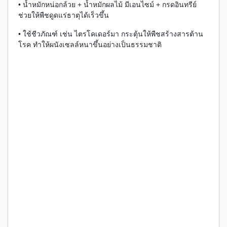
• น้ำหมักหน่อกล้วย + น้ำหมักผลไม้ มีเอนไซม์ + กรดอินทรีย์
ช่วยให้พืชดูดแร่ธาตุได้เร็วขึ้น
• ใช้ชีวภัณฑ์ เช่น ไตรโคเดอร์มา กระตุ้นให้พืชสร้างสารต้าน
โรค ทำให้ผนังเซลล์หนาขึ้นอย่างเป็นธรรมชาติ