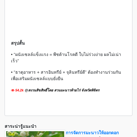
สรุปสั้น
• “ผนังเซลล์แข็งแรง = พืชต้านโรคดี ใบไม่ร่วงง่าย ผลไม่เน่า
เร็ว”
• “ธาตุอาหาร + สารอินทรีย์ + จุลินทรีย์ดี” ต้องทำงานร่วมกัน
เพื่อเสริมผนังเซลล์แบบยั่งยืน
54.2k
@สงวนสิขสิทธิ์โดย สวนมะนาวท้ายไร่ จังหวัดพิจิตร
สาระน่ารู้แนะนำ
การจัดการมะนาวให้ออกดอก