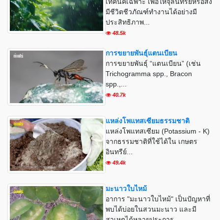
เทคนิคเฉพาะ เพื่อให้จุลินทรีย์หรือสิ่ง
มีชีวิตชีวภัณฑ์ทำงานได้อย่างมี
ประสิทธิภาพ...
48.5k
การขยายพันธุ์แตนเบียน
การขยายพันธุ์ “แตนเบียน” (เช่น
Trichogramma spp., Bracon
spp.,...
40.7k
แหล่งโพแทสเซียมธรรมชาติ
แหล่งโพแทสเซียม (Potassium - K)
จากธรรมชาติที่ใช้ได้ใน เกษตร
อินทรีย์...
49.4k
มะนาวใบไหม้
อาการ "มะนาวใบไหม้" เป็นปัญหาที่
พบได้บ่อยในสวนมะนาว และมี
สาเหตุได้หลายประการ...