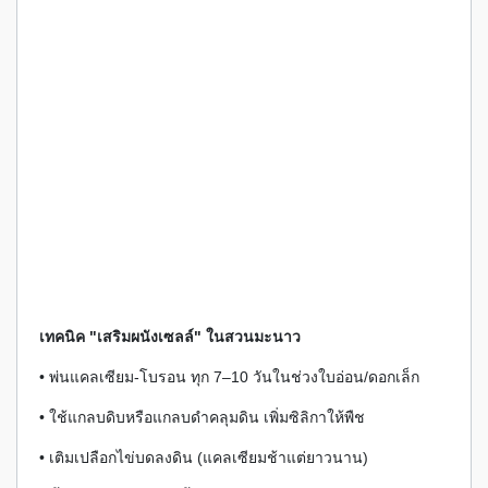
เทคนิค "เสริมผนังเซลล์" ในสวนมะนาว
• พ่นแคลเซียม-โบรอน ทุก 7–10 วันในช่วงใบอ่อน/ดอกเล็ก
• ใช้แกลบดิบหรือแกลบดำคลุมดิน เพิ่มซิลิกาให้พืช
• เติมเปลือกไข่บดลงดิน (แคลเซียมช้าแต่ยาวนาน)