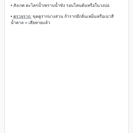
• สังเกต ตะไคร่น้ำ/คราบน้ำขัง รอบโคนต้นหรือในวงบ่อ
•
ตรวจราก:
ขุดดูรากบางส่วน ถ้ารากมีกลิ่นเหม็นหรือเน่าสี
น้ำตาล = เสียหายแล้ว