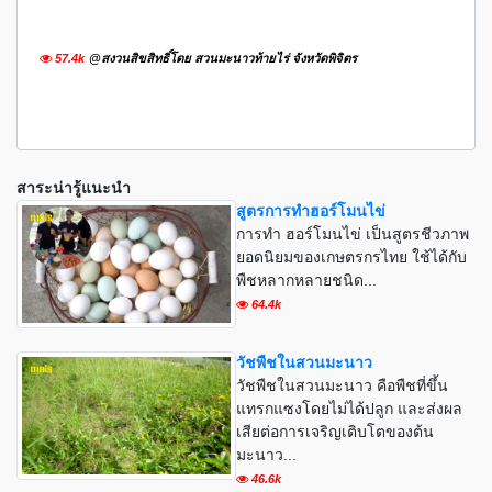
57.4k
@สงวนสิขสิทธิ์โดย สวนมะนาวท้ายไร่ จังหวัดพิจิตร
สาระน่ารู้แนะนำ
สูตรการทำฮอร์โมนไข่
การทำ ฮอร์โมนไข่ เป็นสูตรชีวภาพ
ยอดนิยมของเกษตรกรไทย ใช้ได้กับ
พืชหลากหลายชนิด...
64.4k
วัชพืชในสวนมะนาว
วัชพืชในสวนมะนาว คือพืชที่ขึ้น
แทรกแซงโดยไม่ได้ปลูก และส่งผล
เสียต่อการเจริญเติบโตของต้น
มะนาว...
46.6k