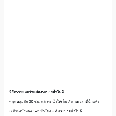
วิธีตรวจสอบว่าแปลงระบายน้ำไม่ดี
• ขุดหลุมลึก 30 ซม. แล้วรดน้ำให้เต็ม สังเกตเวลาที่น้ำแห้ง
•• ถ้ายังขังหลัง 1–2 ชั่วโมง = ดินระบายน้ำไม่ดี