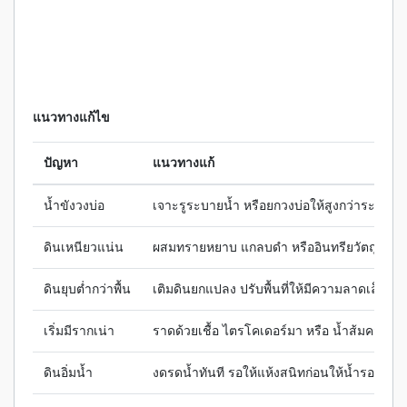
แนวทางแก้ไข
ปัญหา
แนวทางแก้
น้ำขังวงบ่อ
เจาะรูระบายน้ำ หรือยกวงบ่อให้สูงกว่าระดับพื้
ดินเหนียวแน่น
ผสมทรายหยาบ แกลบดำ หรืออินทรียวัตถุให้ร่ว
ดินยุบต่ำกว่าพื้น
เติมดินยกแปลง ปรับพื้นที่ให้มีความลาดเล็กน้อ
เริ่มมีรากเน่า
ราดด้วยเชื้อ ไตรโคเดอร์มา หรือ น้ำส้มควันไม้
ดินอิ่มน้ำ
งดรดน้ำทันที รอให้แห้งสนิทก่อนให้น้ำรอบถัดไ