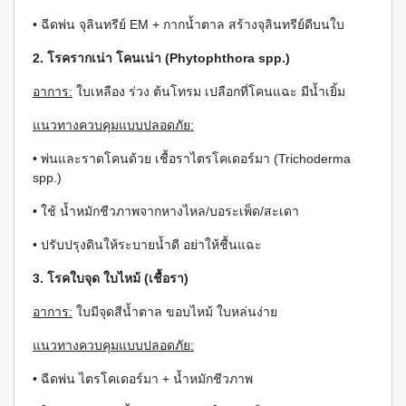
• ฉีดพ่น จุลินทรีย์ EM + กากน้ำตาล สร้างจุลินทรีย์ดีบนใบ
2. โรครากเน่า โคนเน่า (Phytophthora spp.)
อาการ:
ใบเหลือง ร่วง ต้นโทรม เปลือกที่โคนแฉะ มีน้ำเยิ้ม
แนวทางควบคุมแบบปลอดภัย:
• พ่นและราดโคนด้วย เชื้อราไตรโคเดอร์มา (Trichoderma
spp.)
• ใช้ น้ำหมักชีวภาพจากหางไหล/บอระเพ็ด/สะเดา
• ปรับปรุงดินให้ระบายน้ำดี อย่าให้ชื้นแฉะ
3. โรคใบจุด ใบไหม้ (เชื้อรา)
อาการ:
ใบมีจุดสีน้ำตาล ขอบไหม้ ใบหล่นง่าย
แนวทางควบคุมแบบปลอดภัย:
• ฉีดพ่น ไตรโคเดอร์มา + น้ำหมักชีวภาพ