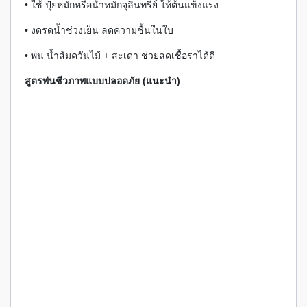
• ใช้ ปุ๋ยหมักหรือน้ำหมักจุลินทรีย์ ให้ต้นแข็งแรง
• งดรดน้ำช่วงเย็น ลดความชื้นในใบ
• พ่น น้ำส้มควันไม้ + สะเดา ช่วยลดเชื้อราได้ดี
สูตรพ่นชีวภาพแบบปลอดภัย (แนะนำ)