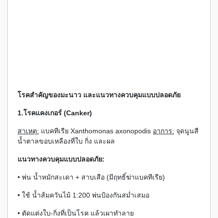
โรคสำคัญของมะนาว และแนวทางควบคุมแบบปลอดภัย
1.โรคแคงเกอร์ (Canker)
สาเหตุ:
แบคทีเรีย Xanthomonas axonopodis
อาการ:
จุดนูนสี
น้ำตาลขอบเหลืองที่ใบ กิ่ง และผล
แนวทางควบคุมแบบปลอดภัย:
• พ่น น้ำหมักสะเดา + สาบเสือ (มีฤทธิ์ฆ่าแบคทีเรีย)
• ใช้ น้ำส้มควันไม้ 1:200 พ่นป้องกันสม่ำเสมอ
• ตัดแต่งใบ-กิ่งที่เป็นโรค แล้วเผาทำลาย