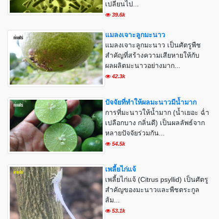
เปลี่ยนไป...
39.6k
แมลงเจาะลูกมะนาว
แมลงเจาะลูกมะนาว เป็นศัตรูพืช
สำคัญที่สร้างความเสียหายให้กับ
ผลผลิตมะนาวอย่างมาก...
42.3k
ปัจจัยที่ทำให้ผลมะนาวมีน้ำมาก
การที่มะนาวให้น้ำมาก (น้ำเยอะ ฉ่ำ
เปลือกบาง กลิ่นดี) เป็นผลลัพธ์จาก
หลายปัจจัยร่วมกัน...
54.5k
เพลี้ยไก่แจ้
เพลี้ยไก่แจ้ (Citrus psyllid) เป็นศัตรู
สำคัญของมะนาวและพืชตระกูล
ส้ม...
53.1k