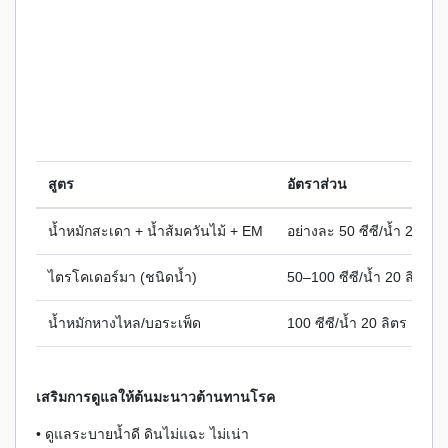
สูตร
อัตราส่วน
น้ำหมักสะเดา + น้ำส้มควันไม้ + EM
อย่างละ 50 ซีซี/น้ำ 20 ลิต
ไตรโคเดอร์มา (ชนิดน้ำ)
50–100 ซีซี/น้ำ 20 ลิตร
น้ำหมักหางไหล/บอระเพ็ด
100 ซีซี/น้ำ 20 ลิตร
เสริมการดูแลให้ต้นมะนาวต้านทานโรค
• ดูแลระบายน้ำดี ดินไม่แฉะ ไม่เน่า