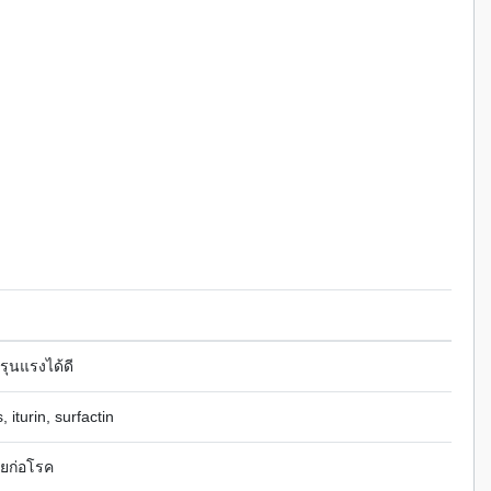
ุนแรงได้ดี
 iturin, surfactin
ียก่อโรค