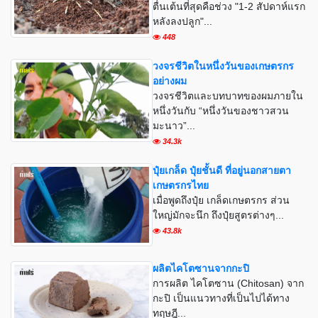
ตื่นเต้นที่สุดคือช่วง "1-2 สัปดาห์แรก
หลังลงปลูก"...
448
วงจรชีวิตในหนึ่งวันของเกษตรกร
อย่างผม
วงจรชีวิตและบทบาทของผมภายใน
หนึ่งวันกับ “หนึ่งวันของชาวสวน
มะนาว”...
34.3k
ปุ๋ยเกล็ด ปุ๋ยชั้นดี ที่อยู่นอกสายตา
เกษตรกรไทย
เมื่อพูดถึงปุ๋ย เกล็ดเกษตรกร ส่วน
ใหญ่มักจะนึก ถึงปุ๋ยสูตรต่างๆ...
43.8k
ผลิตไคโตซานจากกะปิ
การผลิต ไคโตซาน (Chitosan) จาก
กะปิ เป็นแนวทางที่เป็นไปได้ทาง
ทฤษฎี...