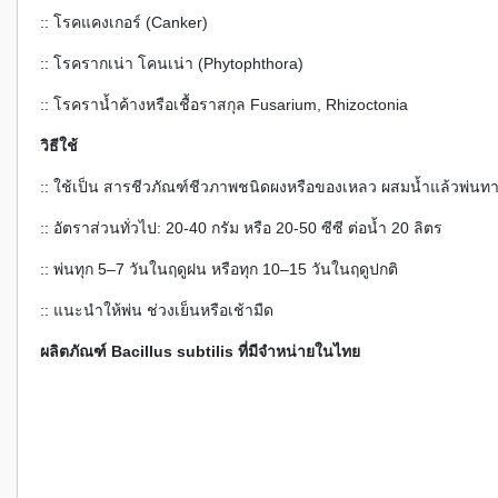
:: โรคแคงเกอร์ (Canker)
:: โรครากเน่า โคนเน่า (Phytophthora)
:: โรคราน้ำค้างหรือเชื้อราสกุล Fusarium, Rhizoctonia
วิธีใช้
:: ใช้เป็น สารชีวภัณฑ์ชีวภาพชนิดผงหรือของเหลว ผสมน้ำแล้วพ่นท
:: อัตราส่วนทั่วไป: 20-40 กรัม หรือ 20-50 ซีซี ต่อน้ำ 20 ลิตร
:: พ่นทุก 5–7 วันในฤดูฝน หรือทุก 10–15 วันในฤดูปกติ
:: แนะนำให้พ่น ช่วงเย็นหรือเช้ามืด
ผลิตภัณฑ์ Bacillus subtilis ที่มีจำหน่ายในไทย