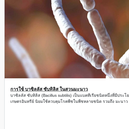
การใช้ บาซิลลัส ซับทิลิส ในสวนมะนาว
บาซิลลัส ซับทิลิส (Bacillus subtilis) เป็นแบคทีเรียชนิดหนึ่งท
เกษตรอินทรีย์ นิยมใช้ควบคุมโรคพืชในพืชหลายชนิด รวมถึง มะนาว 