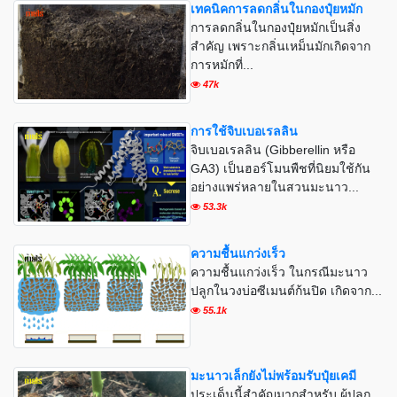
เทคนิคการลดกลิ่นในกองปุ๋ยหมัก
การลดกลิ่นในกองปุ๋ยหมักเป็นสิ่ง
สำคัญ เพราะกลิ่นเหม็นมักเกิดจาก
การหมักที่...
47k
การใช้จิบเบอเรลลิน
จิบเบอเรลลิน (Gibberellin หรือ
GA3) เป็นฮอร์โมนพืชที่นิยมใช้กัน
อย่างแพร่หลายในสวนมะนาว...
53.3k
ความชื้นแกว่งเร็ว
ความชื้นแกว่งเร็ว ในกรณีมะนาว
ปลูกในวงบ่อซีเมนต์ก้นปิด เกิดจาก...
55.1k
มะนาวเล็กยังไม่พร้อมรับปุ๋ยเคมี
ประเด็นนี้สำคัญมากสำหรับ ผู้ปลูก