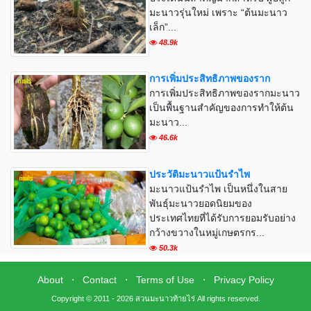
มะนาวรุ่นใหม่ เพราะ “ต้นมะนาว
เล็ก”...
48.9k
การเพิ่มประสิทธิภาพของราก
การเพิ่มประสิทธิภาพของรากมะนาว
เป็นพื้นฐานสำคัญของการทำให้ต้น
มะนาว...
46.6k
ประวัติมะนาวแป้นรำไพ
มะนาวแป้นรำไพ เป็นหนึ่งในสาย
พันธุ์มะนาวยอดนิยมของ
ประเทศไทยที่ได้รับการยอมรับอย่าง
กว้างขวางในหมู่เกษตรกร...
50.3k
About
⋅
Contact
⋅
Terms of Use
⋅
Privacy Policy
Copyright © 2011 - 2026 สวนมะนาวท้ายไร่ All rights reserved.