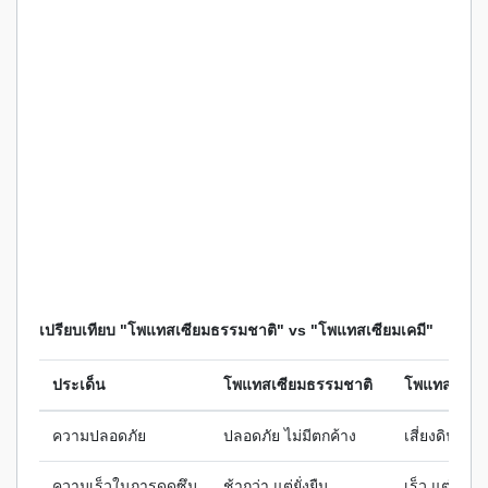
เปรียบเทียบ "โพแทสเซียมธรรมชาติ" vs "โพแทสเซียมเคมี"
ประเด็น
โพแทสเซียมธรรมชาติ
โพแทสเซียมเ
ความปลอดภัย
ปลอดภัย ไม่มีตกค้าง
เสี่ยงดินเค็
ความเร็วในการดูดซึม
ช้ากว่า แต่ยั่งยืน
เร็ว แต่หมด