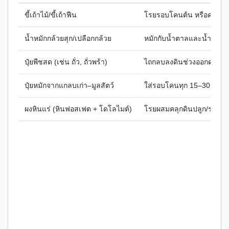
ขี้เถ้าไม้/ขี้เถ้าฟืน
โรยรอบโคนต้น หรือคลุกดิน
น้ำหมักกล้วยสุก/เปลือกกล้วย
หมักกับน้ำตาลและน้ำ พ่น
ปุ๋ยพืชสด (เช่น ถั่ว, ถั่วพร้า)
ไถกลบลงดินช่วงออกดอก
ปุ๋ยหมักจากแกลบเก่า–มูลสัตว์
ใส่รอบโคนทุก 15–30 วัน
ผงหินแร่ (หินฟอสเฟต + โดโลไมต์)
โรยผสมคลุกดินปลูก/รองก้น