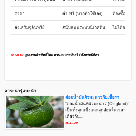
ราคา
ต่ำ-ฟรี (หากทำใช้เอง)
ต้องซื้อทุกฤดู
ส่งเสริมจุลินทรีย์
สนับสนุนระบบนิเวศดิน
ไม่ได้ช่วยร
58.4k
@สงวนสิขสิทธิ์โดย สวนมะนาวท้ายไร่ จังหวัดพิจิตร
สาระน่ารู้แนะนำ
ต่อมน้ำมันผิวมะนาวกับเชื้อรา
“ต่อมน้ำมันที่ผิวมะนาว (Oil gland)”
เป็นทั้งจุดแข็งและจุดอ่อนในเวลา
เดียวกัน...
45.2k