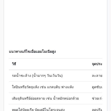
แนวทางแก้ไขเมื่อแอมโมเนียสูง
วิธี
จุดประสงค์
รดน้ำชะล้าง (น้ำมากๆ วันเว้นวัน)
ละลายและขั
ใส่อินทรียวัตถุแห้ง เช่น แกลบดิบ ฟางแห้ง
ดูดซับแอมโ
เติมจุลินทรีย์ย่อยสลาย เช่น น้ำหมักหน่อกล้วย
ช่วยเร่งแปล
หยุดใส่ปุ๋ยยูเรีย ปุ๋ยเคมีไนโตรเจนสูง
ลดปริมาณ N ท