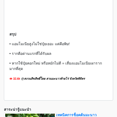
สรุป
• แอมโมเนียสูงไม่ใช่ปุ๋ยเยอะ แต่คือพิษ!
• รากคือด่านแรกที่ได้รับผล
• หากใช้ปุ๋ยคอกใหม่ หรือหมักไม่ดี = เสี่ยงแอมโมเนียเผาราก
มากที่สุด
32.6k
@สงวนสิขสิทธิ์โดย สวนมะนาวท้ายไร่ จังหวัดพิจิตร
สาระน่ารู้แนะนำ
เทคนิคการช็อคต้นมะนาว