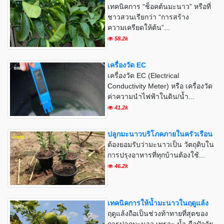
เทคนิคการ “ช็อคต้นมะนาว” หรือที่
ชาวสวนเรียกว่า “การสร้าง
ความเครียดให้ต้น”...
58.2k
เครื่องวัด EC
เครื่องวัด EC (Electrical
Conductivity Meter) หรือ เครื่องวัด
ค่าความนำไฟฟ้าในดิน/น้ำ...
41.2k
ปลูกมะนาวบริโภคภายในครัวเรือน
ต้องยอมรับว่ามะนาวเป็น วัตถุดิบใน
การปรุงอาหารที่ทุกบ้านต้องใช้...
46.2k
เทคนิคการให้น้ำมะนาวในฤดูแล้ง
ฤดูแล้งถือเป็นช่วงท้าทายที่สุดของ
การปลูกมะนาว เพราะ น้ำ คือปัจจัย