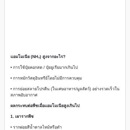
แอมโมเนีย (NH₃) สูงจากอะไร?
• การใช้ปุ๋ยคอกสด / ปุ๋ยยูเรียมากเกินไป
• การหมักวัสดุอินทรีย์โดยไม่มีการควบคุม
• การย่อยสลายโปรตีน (ในเศษอาหาร/มูลสัตว์) อย่างรวดเร็วใน
สภาพอับอากาศ
ผลกระทบต่อพืชเมื่อแอมโมเนียสูงเกินไป
1. เผารากพืช
• รากฝอยสีน้ำตาลไหม้หรือดำ