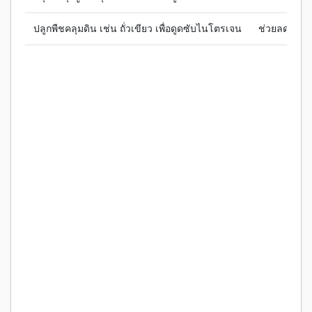
ปลูกพืชคลุมดิน เช่น ถั่วเขียว เพื่อดูดซับไนโตรเจน
ช่วยลด N ใ