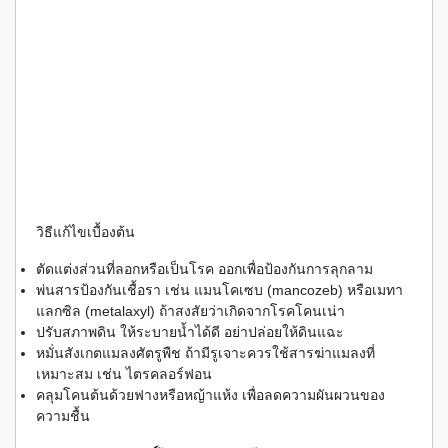
วิธีแก้ไขเบื้องต้น
ตัดแต่งส่วนที่ลอกหรือเป็นโรค ออกเพื่อป้องกันการลุกลาม
พ่นสารป้องกันเชื้อรา เช่น แมนโคเซบ (mancozeb) หรือเมทา
แลกซิล (metalaxyl) ถ้าสงสัยว่าเกิดจากโรคโคนเน่า
ปรับสภาพดิน ให้ระบายน้ำได้ดี อย่าปล่อยให้ดินแฉะ
หมั่นสังเกตแมลงศัตรูพืช ถ้ามีรูเจาะควรใช้สารฆ่าแมลงที่
เหมาะสม เช่น ไตรคลอร์ฟอน
คลุมโคนต้นด้วยฟางหรือหญ้าแห้ง เพื่อลดความผันผวนของ
ความชื้น