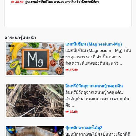
38.8k
@สงวนสิขสิทธิ์โดย สวนมะนาวท้ายไร่ จังหวัดพิจิตร
สาระน่ารู้แนะนำ
แมกนีเซียม (Magnesium-Mg)
แมกนีเซียม (Magnesium - Mg) เป็น
ธาตุอาหารรองที่ จำเป็นต่อการ
สังเคราะห์แสงของต้นมะนาว...
37.4k
อินทรีย์วัตถุจากเศษหญ้าคลุมดิน
อินทรีย์วัตถุจากเศษหญ้าคลุมดิน
สำคัญกับสวนมะนาวมาก เพราะมัน
คือ...
49.9k
ปุ๋ยหมักจากเศษไม้ผุ2
ปุ๋ยหมักจากเศษไม้ผุ เป็นทางเลือกที่ดี