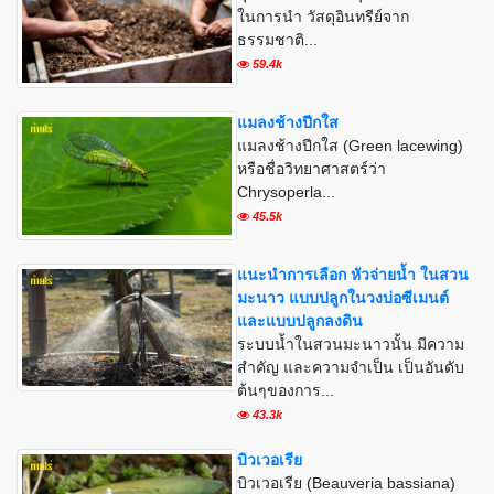
ในการนำ วัสดุอินทรีย์จาก
ธรรมชาติ...
59.4k
แมลงช้างปีกใส
แมลงช้างปีกใส (Green lacewing)
หรือชื่อวิทยาศาสตร์ว่า
Chrysoperla...
45.5k
แนะนำการเลือก หัวจ่ายน้ำ ในสวน
มะนาว แบบปลูกในวงบ่อซีเมนต์
และแบบปลูกลงดิน
ระบบน้ำในสวนมะนาวนั้น มีความ
สำคัญ และความจำเป็น เป็นอันดับ
ต้นๆของการ...
43.3k
บิวเวอเรีย
บิวเวอเรีย (Beauveria bassiana)