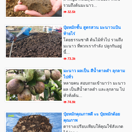
รวมถึงต้นมะนาว...
32.5k
ปุ๋ยหมักชั้น สูตรสวน มะนาวแป้น
ท้ายไร่
โดยธรรมชาติ ต้นไม้ทั่วไป รวมถึง
มะนาว ที่พวกเรากำลัง ปลูกกันอยู่
นี้...
73.3k
มะนาว ผลเป็น สีน้ำตาลดำ ลุกลาม
ไปทั่ว
หลายคน สอบถามเข้ามาว่า มะนาว
ผล เป็นสีน้ำตาลดำ และลุกลาม ไป
ทั่วทั่งต้น...
74.9k
ปุ๋ยหมักคุณภาพดี vs ปุ๋ยหมักด้อย
คุณภาพ
ตารางเปรียบเทียบให้คุณใช้สังเกต