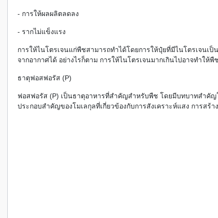
- การให้ผลผลิตลดลง
- รากไม่แข็งแรง
การให้ไนโตรเจนแก่พืชสามารถทำได้โดยการให้ปุ๋ยที่มีไนโตรเจนเป็
จากอากาศได้ อย่างไรก็ตาม การให้ไนโตรเจนมากเกินไปอาจทำให้พืช
ธาตุฟอสฟอรัส (P)
ฟอสฟอรัส (P) เป็นธาตุอาหารที่สำคัญสำหรับพืช โดยมีบทบาทสำค
ประกอบสำคัญของโมเลกุลที่เกี่ยวข้องกับการสังเคราะห์แสง การสร้