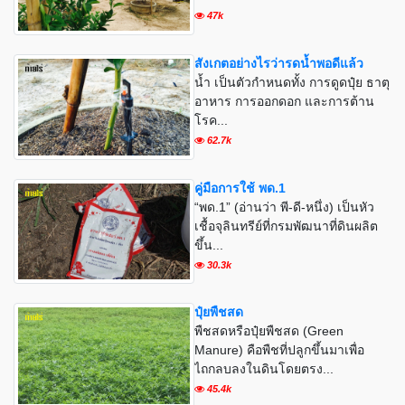
47k
สังเกตอย่างไรว่ารดน้ำพอดีแล้ว
น้ำ เป็นตัวกำหนดทั้ง การดูดปุ๋ย ธาตุ
อาหาร การออกดอก และการต้าน
โรค...
62.7k
คู่มือการใช้ พด.1
“พด.1” (อ่านว่า พี-ดี-หนึ่ง) เป็นหัว
เชื้อจุลินทรีย์ที่กรมพัฒนาที่ดินผลิต
ขึ้น...
30.3k
ปุ๋ยพืชสด
พืชสดหรือปุ๋ยพืชสด (Green
Manure) คือพืชที่ปลูกขึ้นมาเพื่อ
ไถกลบลงในดินโดยตรง...
45.4k