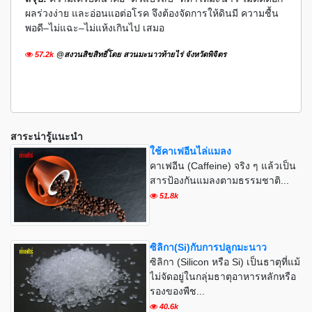
ผลร่วงง่าย และอ่อนแอต่อโรค จึงต้องจัดการให้ดินมี ความชื้น
พอดี–ไม่แฉะ–ไม่แห้งเกินไป เสมอ
57.2k
@สงวนสิขสิทธิ์โดย สวนมะนาวท้ายไร่ จังหวัดพิจิตร
สาระน่ารู้แนะนำ
ใช้คาเฟอีนไล่แมลง
คาเฟอีน (Caffeine) จริง ๆ แล้วเป็น
สารป้องกันแมลงตามธรรมชาติ...
51.8k
ซิลิกา(Si)กับการปลูกมะนาว
ซิลิกา (Silicon หรือ Si) เป็นธาตุที่แม้
ไม่จัดอยู่ในกลุ่มธาตุอาหารหลักหรือ
รองของพืช...
40.6k