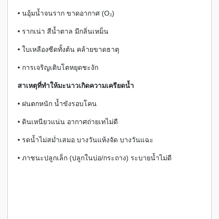
• นอุ้มน้ำจนราก ขาดอากาศ (O₂)
• รากเน่า สีน้ำตาล มีกลิ่นเหม็น
• ใบเหลืองซีดทั้งต้น คล้ายขาดธาตุ
• การเจริญเติบโตหยุดชะงัก
สาเหตุที่ทำให้มะนาวเกิดความเครียดน้ำ
• ฝนตกหนัก น้ำขังรอบโคน
• ดินเหนียวแน่น อากาศถ่ายเทไม่ดี
• รดน้ำไม่สม่ำเสมอ บางวันแห้งจัด บางวันแฉะ
• ภาชนะปลูกเล็ก (ปลูกในบ่อ/กระถาง) ระบายน้ำไม่ดี