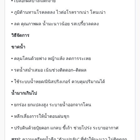
• เปลือกผลบาง/แตกง่าย
• ภูมิต้านทานโรคลดลง ไวต่อโรครากเน่า โคนเน่า
• ลด คุณภาพผล น้ำมะนาวน้อย รสเปรี้ยวลดลง
วิธีจัดการ
ขาดน้ำ
• คลุมโคนด้วยฟาง หญ้าแห้ง ลดการระเหย
• รดน้ำสม่ำเสมอ เน้นช่วงติดดอก–ติดผล
• ใช้ระบบน้ำหยด/มินิสปริงเกอร์ ควบคุมปริมาณได้
น้ำมากเกินไป
• ยกร่อง ยกแปลงสูง ระบายน้ำออกจากโคน
• หลีกเลี่ยงการให้น้ำตอนฝนชุก
• ปรับดินด้วยปุ๋ยคอก แกลบ ขี้เถ้า ช่วยโปร่ง ระบายอากาศ
สรุป:
ความเครียดน้ำคือ “ตัวแปรลับ” ที่ทำให้มะนาว ไม่ติดดอก