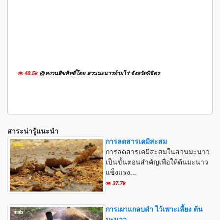
48.5k
@สงวนสิขสิทธิ์โดย สวนมะนาวท้ายไร่ จังหวัดพิจิตร
สาระน่ารู้แนะนำ
การลดสารเคมีสะสม
การลดสารเคมีสะสมในสวนมะนาว
เป็นขั้นตอนสำคัญเพื่อให้ต้นมะนาว
แข็งแรง...
37.7k
การเผาแกลบดำ ไว้เพาะเลี้ยง ต้น
มะนาว