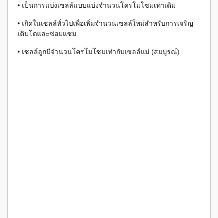
• เป็นการแบ่งเซลล์แบบแบ่งจำนวนโครโมโซมเท่าเดิม
• เกิดในเซลล์ทั่วไปเพื่อเพิ่มจำนวนเซลล์ใหม่สำหรับการเจริญ
เติบโตและซ่อมแซม
• เซลล์ลูกมีจำนวนโครโมโซมเท่ากับเซลล์แม่ (สมบูรณ์)