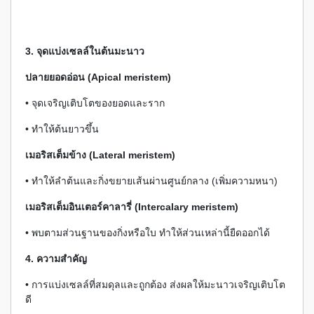
3. จุดแบ่งเซลล์ในต้นมะนาว
ปลายยอดอ่อน (Apical meristem)
• จุดเจริญเติบโตของยอดและราก
• ทำให้ต้นยาวขึ้น
เมอริสเต็มข้าง (Lateral meristem)
• ทำให้ลำต้นและกิ่งขยายเส้นผ่านศูนย์กลาง (เพิ่มความหนา)
เมอริสเต็มอินเตอร์คาลารี่ (Intercalary meristem)
• พบตามส่วนฐานของกิ่งหรือใบ ทำให้ส่วนเหล่านี้ยืดออกได้
4. ความสำคัญ
• การแบ่งเซลล์ที่สมดุลและถูกต้อง ส่งผลให้มะนาวเจริญเติบโต
ดี