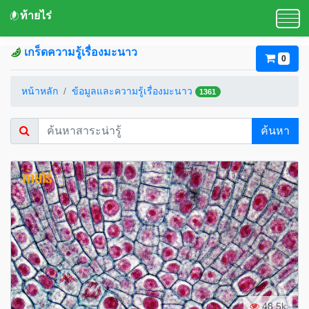
ท้ายไร่
เกร็ดความรู้เรื่องมะนาว
0
หน้าหลัก
ข้อมูลและความรู้เรื่องมะนาว
1361
ค้นหา
48.5k