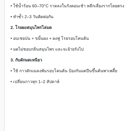
• ใช้น้ำร้อน 60–70°C ราดลงในรังตอนเช้า หลีกเลี่ยงรากโดยตรง
• ทำซ้ำ 2–3 วันติดต่อกัน
2. โรยผงสมุนไพรไล่มด
• อบเชยป่น + ขมิ้นผง + ผงฟู โรยรอบโคนต้น
• มดไม่ชอบกลิ่นสมุนไพร และจะย้ายรังไป
3. กับดักมดเหนียว
• ใช้ กาวดักแมลงพันรอบโคนต้น ป้องกันมดปีนขึ้นต้นพาเพลี้ย
• เปลี่ยนกาวทุก 1–2 สัปดาห์