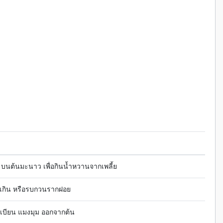
อย บนต้นมะนาว เพื่อกินน้ำหวานจากเพลี้ย
งเกิน หรือรบกวนรากฝอย
นเบียน แมงมุม ออกจากต้น