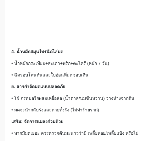
4. น้ำหมักสมุนไพรฉีดไล่มด
• น้ำหมักกระเทียม+สะเดา+พริก+ตะไคร้ (หมัก 7 วัน)
• ฉีดรอบโคนต้นและใบอ่อนที่มดชอบเดิน
5. สารกำจัดมดแบบปลอดภัย
• ใช้ กรดบอริกผสมเหยื่อล่อ (น้ำตาล/นมข้นหวาน) วางห่างจากต้น
• มดจะนำกลับรังและตายทั้งรัง (ไม่ทำร้ายราก)
เสริม: จัดการแมลงร่วมด้วย
• หากมีมดเยอะ ควรตรวจต้นมะนาวว่ามี เพลี้ยหอย/เพลี้ยแป้ง หรือไม่