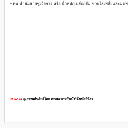
• พ่น น้ำส้มสายชูเจือจาง หรือ น้ำหมักเปลือกส้ม ช่วยไล่เพลี้ยและมดพ
52.4k
@สงวนสิขสิทธิ์โดย สวนมะนาวท้ายไร่ จังหวัดพิจิตร