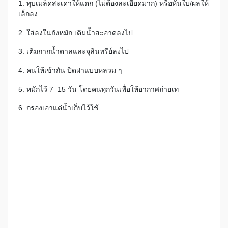
1. ทุบเมล็ดสะเดาให้แตก (ไม่ต้องละเอียดมาก) หรือหั่นใบ/ผลให้
เล็กลง
2. ใส่ลงในถังหมัก เติมน้ำสะอาดลงไป
3. เติมกากน้ำตาลและจุลินทรีย์ลงไป
4. คนให้เข้ากัน ปิดฝาแบบหลวม ๆ
5. หมักไว้ 7–15 วัน โดยคนทุกวันเพื่อให้อากาศถ่ายเท
6. กรองเอาแต่น้ำเก็บไว้ใช้