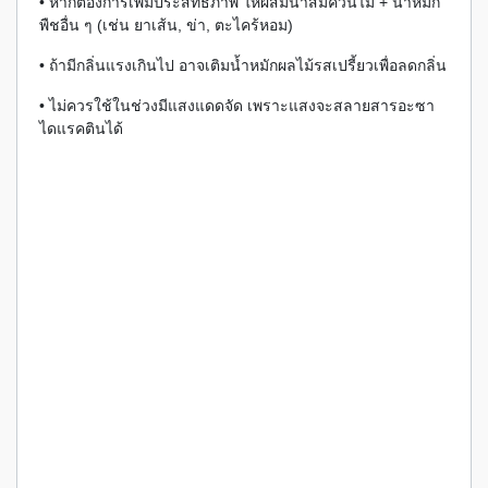
• หากต้องการเพิ่มประสิทธิภาพ ให้ผสมน้ำส้มควันไม้ + น้ำหมัก
พืชอื่น ๆ (เช่น ยาเส้น, ข่า, ตะไคร้หอม)
• ถ้ามีกลิ่นแรงเกินไป อาจเติมน้ำหมักผลไม้รสเปรี้ยวเพื่อลดกลิ่น
• ไม่ควรใช้ในช่วงมีแสงแดดจัด เพราะแสงจะสลายสารอะซา
ไดแรคตินได้