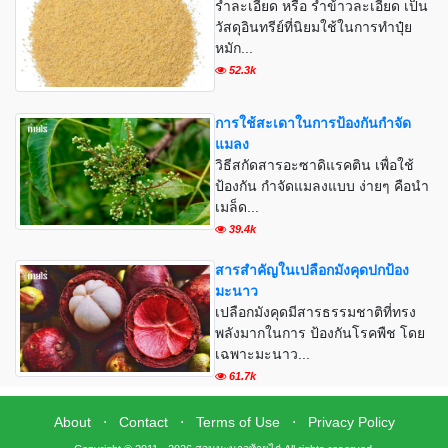
รำละเอียด หรือ รำข้าวละเอียด เป็น
วัสดุอินทรีย์ที่นิยมใช้ในการทำปุ๋ย
หมัก...
52.3k
การใช้สะเดาในการป้องกันกำจัด
แมลง
วิธีสกัดสารอะซาดิแรคติน เพื่อใช้
ป้องกัน กำจัดแมลงแบบ ง่ายๆ คือนำ
เมล็ด...
39.4k
สารสำคัญในเปลือกมังคุดปกป้อง
มะนาว
เปลือกมังคุดมีสารธรรมชาติที่ทรง
พลังมากในการ ป้องกันโรคพืช โดย
เฉพาะมะนาว...
61.7k
About
⋅
Contact
⋅
Terms of Use
⋅
Privacy Policy