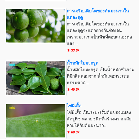
การเจริญเติบโตของต้นมะนาวใน
แต่ละฤดู
การเจริญเติบโตของต้นมะนาวใน
แต่ละฤดูจะแตกต่างกันชัดเจน
เพราะมะนาวเป็นพืชที่ตอบสนองต่อ
แสง...
33.6k
น้ำหมักใบมะกรูด
น้ำหมักใบมะกรูด เป็นน้ำหมักชีวภาพ
ที่มีกลิ่นหอมจาก น้ำมันหอมระเหย
ธรรมชาติ...
45.6k
ไข่ผีเสื้อ
ไข่ผีเสื้อ เป็นระยะเริ่มต้นของแมลง
ศัตรูพืช หลายชนิดที่สร้างความเสีย
หายให้กับต้นมะนาว...
60.3k