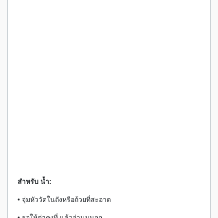
สำหรับ น้ำ:
• จุ่มหัววัดในถังหรือถ้วยที่สะอาด
• รอให้ค่าคงที่ แล้วอ่านบนจอ