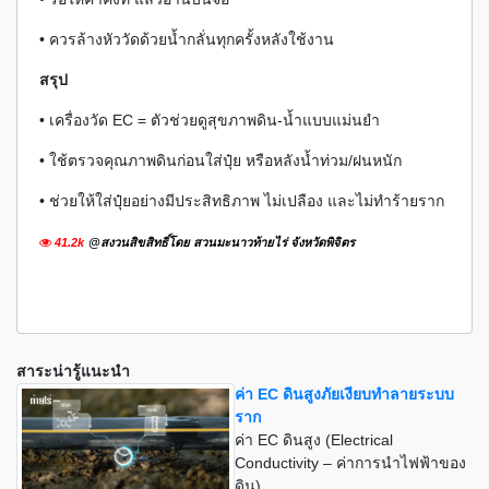
• ควรล้างหัววัดด้วยน้ำกลั่นทุกครั้งหลังใช้งาน
สรุป
• เครื่องวัด EC = ตัวช่วยดูสุขภาพดิน-น้ำแบบแม่นยำ
• ใช้ตรวจคุณภาพดินก่อนใส่ปุ๋ย หรือหลังน้ำท่วม/ฝนหนัก
• ช่วยให้ใส่ปุ๋ยอย่างมีประสิทธิภาพ ไม่เปลือง และไม่ทำร้ายราก
41.2k
@สงวนสิขสิทธิ์โดย สวนมะนาวท้ายไร่ จังหวัดพิจิตร
สาระน่ารู้แนะนำ
ค่า EC ดินสูงภัยเงียบทำลายระบบ
ราก
ค่า EC ดินสูง (Electrical
Conductivity – ค่าการนำไฟฟ้าของ
ดิน)...