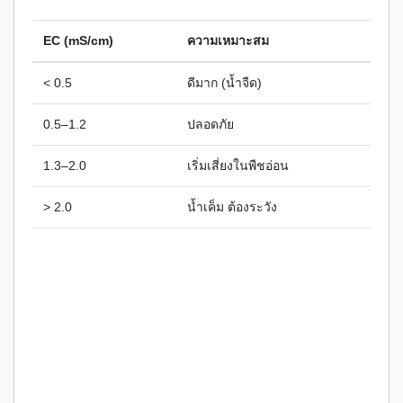
EC (mS/cm)
ความเหมาะสม
< 0.5
ดีมาก (น้ำจืด)
0.5–1.2
ปลอดภัย
1.3–2.0
เริ่มเสี่ยงในพืชอ่อน
> 2.0
น้ำเค็ม ต้องระวัง