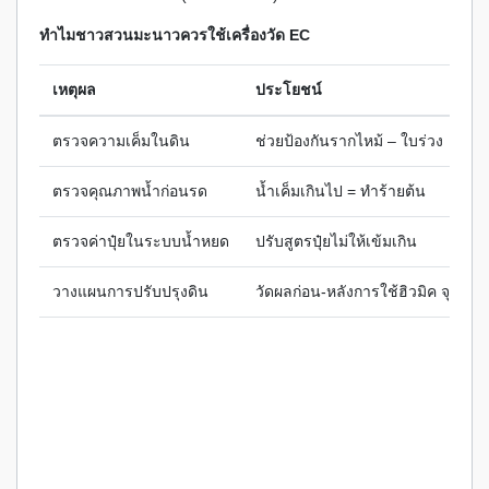
ทำไมชาวสวนมะนาวควรใช้เครื่องวัด EC
เหตุผล
ประโยชน์
ตรวจความเค็มในดิน
ช่วยป้องกันรากไหม้ – ใบร่วง
ตรวจคุณภาพน้ำก่อนรด
น้ำเค็มเกินไป = ทำร้ายต้น
ตรวจค่าปุ๋ยในระบบน้ำหยด
ปรับสูตรปุ๋ยไม่ให้เข้มเกิน
วางแผนการปรับปรุงดิน
วัดผลก่อน-หลังการใช้ฮิวมิค จุลินทร