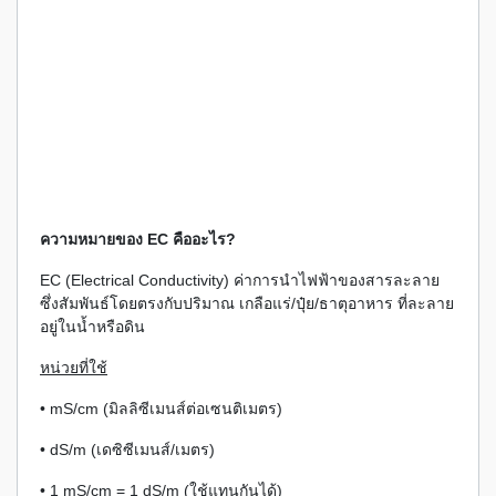
ความหมายของ EC คืออะไร?
EC (Electrical Conductivity) ค่าการนำไฟฟ้าของสารละลาย
ซึ่งสัมพันธ์โดยตรงกับปริมาณ เกลือแร่/ปุ๋ย/ธาตุอาหาร ที่ละลาย
อยู่ในน้ำหรือดิน
หน่วยที่ใช้
• mS/cm (มิลลิซีเมนส์ต่อเซนติเมตร)
• dS/m (เดซิซีเมนส์/เมตร)
• 1 mS/cm = 1 dS/m (ใช้แทนกันได้)