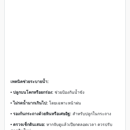
เทคนิคช่วยระบายน้ำ:
• ปลูกบนโคกหรือยกร่อง:
ช่วยป้องกันน้ำขัง
• ไม่รดน้ำมากเกินไป:
โดยเฉพาะหน้าฝน
• รองก้นกระถางด้วยหินหรือเศษอิฐ:
สำหรับปลูกในกระถาง
• ตรวจเช็กดินเสมอ:
หากจับดูแล้วเปียกตลอดเวลา ควรปรับ