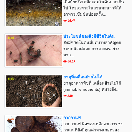
เมื่อปุ๋ยหรือเคมีสะสมในดินมากเกิน
ไป โดยเฉพาะในสวนมะนาวที่ให้
อาหารเข้มข้นบ่อยครั้ง...
46.4k
ประโยชน์ของสิงมีชีวิตในดิน
สิ่งมีชีวิตในดินมีบทบาทสำคัญต่อ
ระบบนิเวศและ การเกษตรอย่าง
มาก...
56.1k
ธาตุที่เคลื่อนย้ายไม่ได้
ธาตุอาหารพืชที่ เคลื่อนย้ายไม่ได้
(immobile nutrients) หมายถึง...
58k
กากกาแฟ
กากกาแฟ คือของเหลือจากการชง
กาแฟ ที่ยังมีคุณค่าทางเกษตรสูง