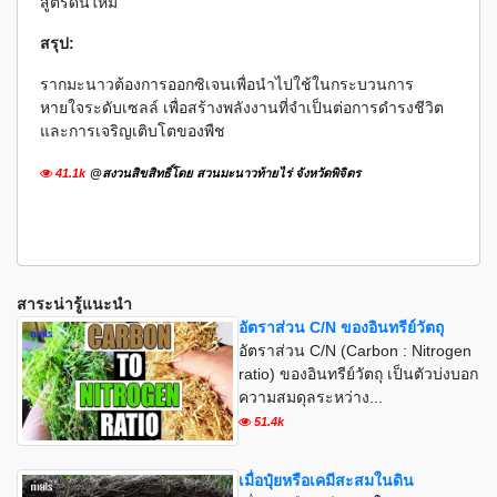
สูตรดินใหม่
สรุป:
รากมะนาวต้องการออกซิเจนเพื่อนำไปใช้ในกระบวนการ
หายใจระดับเซลล์ เพื่อสร้างพลังงานที่จำเป็นต่อการดำรงชีวิต
และการเจริญเติบโตของพืช
41.1k
@สงวนสิขสิทธิ์โดย สวนมะนาวท้ายไร่ จังหวัดพิจิตร
สาระน่ารู้แนะนำ
อัตราส่วน C/N ของอินทรีย์วัตถุ
อัตราส่วน C/N (Carbon : Nitrogen
ratio) ของอินทรีย์วัตถุ เป็นตัวบ่งบอก
ความสมดุลระหว่าง...
51.4k
เมื่อปุ๋ยหรือเคมีสะสมในดิน