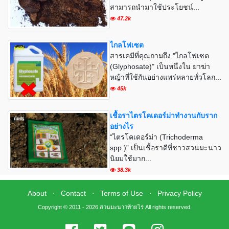
สามารถนำมาใช้ประโยชน์...
47.2k
ไกลโฟเซต
สารเคมีที่คุณถามถึง "ไกลโฟเซต
(Glyphosate)" เป็นหนึ่งใน ยาฆ่า
หญ้าที่ใช้กันอย่างแพร่หลายทั่วโลก...
45k
เชื้อราไตรโคเดอร์ม่าทำงานกับราก
อย่างไร
“ไตรโคเดอร์ม่า (Trichoderma
spp.)” เป็นเชื้อราดีที่ชาวสวนมะนาว
นิยมใช้มาก...
38.3k
About
⋅
Contact
⋅
Terms of Use
⋅
Privacy Policy
Copyright © 2011 - 2026 สวนมะนาวท้ายไร่ All rights reserved.