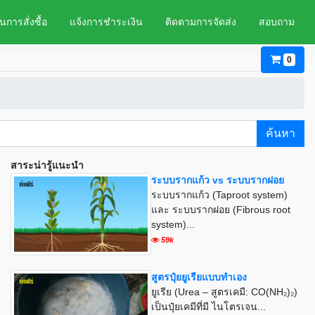
นการสั่งซื้อ
แจ้งการชำระเงิน
ติดตามการจัดส่ง
สอบถาม
0
ค้นหา
สาระน่ารู้แนะนำ
ระบบรากแก้ว vs ระบบรากฝอย
ระบบรากแก้ว (Taproot system)
และ ระบบรากฝอย (Fibrous root
system)...
59k
สูตรปุ๋ยยูเรียแบบทำเอง
ยูเรีย (Urea – สูตรเคมี: CO(NH₂)₂)
เป็นปุ๋ยเคมีที่มี ไนโตรเจน...