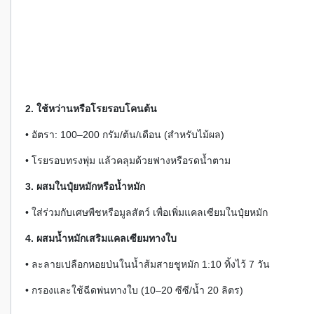
2. ใช้หว่านหรือโรยรอบโคนต้น
• อัตรา: 100–200 กรัม/ต้น/เดือน (สำหรับไม้ผล)
• โรยรอบทรงพุ่ม แล้วคลุมด้วยฟางหรือรดน้ำตาม
3. ผสมในปุ๋ยหมักหรือน้ำหมัก
• ใส่ร่วมกับเศษพืชหรือมูลสัตว์ เพื่อเพิ่มแคลเซียมในปุ๋ยหมัก
4. ผสมน้ำหมักเสริมแคลเซียมทางใบ
• ละลายเปลือกหอยป่นในน้ำส้มสายชูหมัก 1:10 ทิ้งไว้ 7 วัน
• กรองและใช้ฉีดพ่นทางใบ (10–20 ซีซี/น้ำ 20 ลิตร)