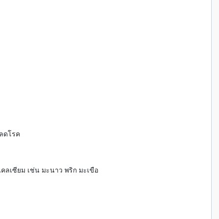
์ ลดโรค
คลเซียม เช่น มะนาว พริก มะเขือ