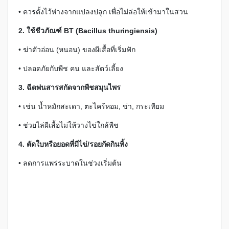
• ควรตั้งไว้ห่างจากแปลงปลูก เพื่อไม่ล่อให้เข้ามาในสวน
2. ใช้ชีวภัณฑ์ BT (Bacillus thuringiensis)
• ฆ่าตัวอ่อน (หนอน) ของผีเสื้อที่เริ่มฟัก
• ปลอดภัยกับพืช คน และสัตว์เลี้ยง
3. ฉีดพ่นสารสกัดจากพืชสมุนไพร
• เช่น น้ำหมักสะเดา, ตะไคร้หอม, ข่า, กระเทียม
• ช่วยไล่ผีเสื้อไม่ให้วางไข่ใกล้พืช
4. ตัดใบหรือยอดที่มีไข่/รอยกัดกินทิ้ง
• ลดการแพร่ระบาดในช่วงเริ่มต้น