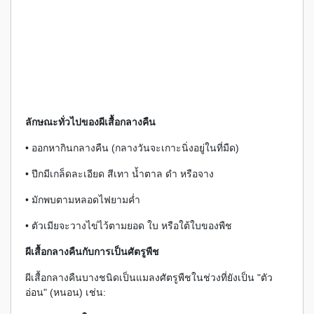
ลักษณะทั่วไปของผีเสื้อกลางคืน
• ออกหากินกลางคืน (กลางวันจะเกาะนิ่งอยู่ในที่มืด)
• ปีกมีเกล็ดละเอียด สีเทา น้ำตาล ดำ หรือจาง
• มักพบตามหลอดไฟยามค่ำ
• ตัวเมียจะวางไข่ไว้ตามยอด ใบ หรือใต้ใบของพืช
ผีเสื้อกลางคืนกับการเป็นศัตรูพืช
ผีเสื้อกลางคืนบางชนิดเป็นแมลงศัตรูพืชในช่วงที่ยังเป็น "ตัว
อ่อน" (หนอน) เช่น: