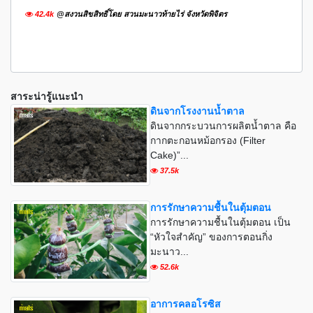
42.4k
@สงวนสิขสิทธิ์โดย สวนมะนาวท้ายไร่ จังหวัดพิจิตร
สาระน่ารู้แนะนำ
ดินจากโรงงานน้ำตาล
ดินจากกระบวนการผลิตน้ำตาล คือ
กากตะกอนหม้อกรอง (Filter
Cake)”...
37.5k
การรักษาความชื้นในตุ้มตอน
การรักษาความชื้นในตุ้มตอน เป็น
“หัวใจสำคัญ” ของการตอนกิ่ง
มะนาว...
52.6k
อาการคลอโรซิส