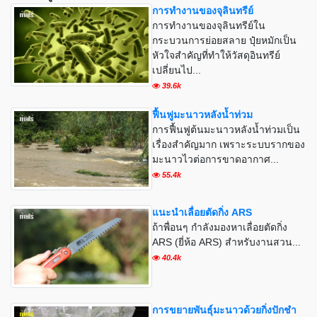
การทำงานของจุลินทรีย์
การทำงานของจุลินทรีย์ใน
กระบวนการย่อยสลาย ปุ๋ยหมักเป็น
หัวใจสำคัญที่ทำให้วัสดุอินทรีย์
เปลี่ยนไป...
39.6k
ฟื้นฟูมะนาวหลังน้ำท่วม
การฟื้นฟูต้นมะนาวหลังน้ำท่วมเป็น
เรื่องสำคัญมาก เพราะระบบรากของ
มะนาวไวต่อการขาดอากาศ...
55.4k
แนะนำเลื่อยตัดกิ่ง ARS
ถ้าพื่อนๆ กำลังมองหาเลื่อยตัดกิ่ง
ARS (ยี่ห้อ ARS) สำหรับงานสวน...
40.4k
การขยายพันธุ์มะนาวด้วยกิ่งปักชำ