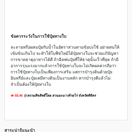
ข้อควรระวังในการใช้ปุ๋ยทางใบ
ละลายหรือผสมปุ๋ยกับน้ำในอัตราส่วนตามข้อบ่งใช้ อย่าผสมให้
เข้มข้นเกินไป จะทำให้ใบพืชไหม้ได้ปุ๋ยทางใบจะช่วยแก้ปัญหา
การขาดธาตุอาหารได้ดี ถ้าฉีดพ่นปุ๋ยที่ให้ธาตุนั้นเร็วที่สุด ถ้ามี
อาการรุนแรงมากแล้วการใช้ปุ๋ยทางใบจะไม่เกิดผลควรถือว่า
การใช้ปุ๋ยทางใบเป็นเพียงการเสริม แต่การบำรุงดินด้วยปุ๋ย
อินทรีย์และปุ๋ยเคมีทางดินเป็นงานหลัก หากบำรุงดีแล้วไม่
จำเป็นต้องให้ปุ๋ยทางใบ
55.4k
@สงวนสิขสิทธิ์โดย สวนมะนาวท้ายไร่ จังหวัดพิจิตร
สาระน่ารู้แนะนำ