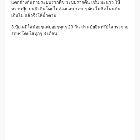
แตกต่างกันตามระบบรากพืช ระบบรากตื้น เช่น มะนาว ให้
หว่านปุ๋ย บนผิวดินโดยไม่ต้องกลบ รอบ ๆ ต้น ไม่ชิดโคนต้น
เกินไป แล้วจึงให้น้ำตาม
3.ปุ๋ยเคมีใส่น้อยๆแต่บ่อยๆทุกๆ 20 วัน ส่วนปุ๋ยอินทรีย์ใส่กระจาย
รอบๆโดยใส่ทุกๆ 3 เดือน