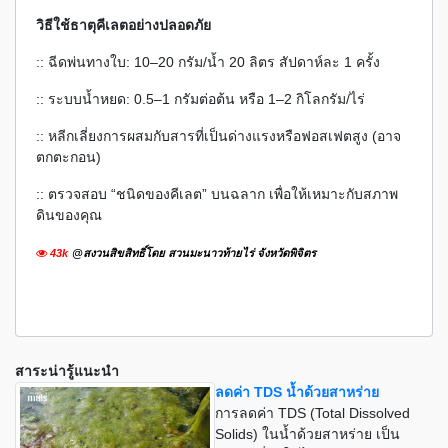
วิธีใช้ธาตุคีเลตอย่างปลอดภัย
:: ฉีดพ่นทางใบ: 10–20 กรัม/น้ำ 20 ลิตร สัปดาห์ละ 1 ครั้ง
:: ระบบน้ำหยด: 0.5–1 กรัมต่อต้น หรือ 1–2 กิโลกรัม/ไร่
:: หลีกเลี่ยงการผสมกับสารที่เป็นด่างแรงหรือฟอสเฟตสูง (อาจ
ตกตะกอน)
:: ตรวจสอบ “ชนิดของคีเลต” บนฉลาก เพื่อให้เหมาะกับสภาพ
ดินของคุณ
43k
@สงวนสิขสิทธิ์โดย สวนมะนาวท้ายไร่ จังหวัดพิจิตร
สาระน่ารู้แนะนำ
ลดค่า TDS น้ำด้วยสาหร่าย
การลดค่า TDS (Total Dissolved
Solids) ในน้ำด้วยสาหร่าย เป็น