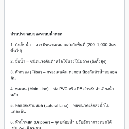
ส่วนประกอบของระบบน้ำหยด
1. ถังเก็บน้ำ – ควรมีขนาดเหมาะสมกับพื้นที่ (200–1,000 ลิตร
ขึ้นไป)
2. ปั๊มน้ำ – ชนิดแรงดันต่ำหรือใช้แรงโน้มถ่วง (ถังตั้งสูง)
3. ตัวกรอง (Filter) – กรองเศษดิน ตะกอน ป้องกันหัวน้ำหยดอุด
ตัน
4. ท่อเมน (Main Line) – ท่อ PVC หรือ PE สำหรับลำเลียงน้ำ
หลัก
5. ท่อแยก/สายหยด (Lateral Line) – ท่อขนาดเล็กส่งน้ำไป
แต่ละต้น
6. หัวน้ำหยด (Dripper) – จุดปล่อยน้ำ ปรับอัตราการหยดได้
เช่น 2–8 ลิตร/ชม.