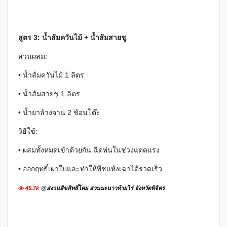
สูตร 3: น้ำส้มควันไม้ + น้ำส้มสายชู
ส่วนผสม:
• น้ำส้มควันไม้ 1 ลิตร
• น้ำส้มสายชู 1 ลิตร
• น้ำยาล้างจาน 2 ช้อนโต๊ะ
วิธีใช้:
• ผสมทั้งหมดเข้าด้วยกัน ฉีดพ่นในช่วงแดดแรง
• ออกฤทธิ์เผาใบและทำให้พืชแห้งเฉาได้รวดเร็ว
45.7k
@สงวนสิขสิทธิ์โดย สวนมะนาวท้ายไร่ จังหวัดพิจิตร