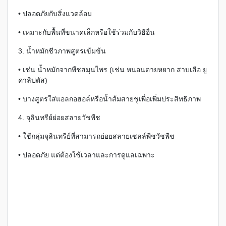
• ปลอดภัยกับสิ่งแวดล้อม
• เหมาะกับพื้นที่ขนาดเล็กหรือใช้ร่วมกับวิธีอื่น
3. น้ำหมักชีวภาพสูตรเข้มข้น
• เช่น น้ำหมักจากพืชสมุนไพร (เช่น หนอนตายหยาก สาบเสือ ยู
คาลิปตัส)
• บางสูตรใส่แอลกอฮอล์หรือน้ำส้มสายชูเพื่อเพิ่มประสิทธิภาพ
4. จุลินทรีย์ย่อยสลายวัชพืช
• ใช้กลุ่มจุลินทรีย์ที่สามารถย่อยสลายเซลล์พืชวัชพืช
• ปลอดภัย แต่ต้องใช้เวลาและการดูแลเฉพาะ