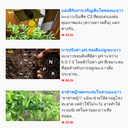
แสงสีกับการเจริญเติบโตของมะนาว
มะนาวเป็นพืช C3 ที่ตอบสนองต่อ
คุณภาพแสง (ความยาวคลื่น) แตก
ต่างกัน...
41.1k
การปรับค่า pH ของดินปลูกมะนาว
มะนาวชอบดินที่มีค่า pH ระหว่าง
6.0-7.0 โดยทั่วไปค่า pH ที่เหมาะสม
ที่สุดสำหรับการปลูกมะนาวคือ
ประมาณ...
56.1k
ยาฆ่าหญ้าผลกระทบในสวนมะนาว
“ยาฆ่าหญ้า” แม้จะช่วยให้สวนดูโล่ง
สะอาด แต่ถ้าใช้ไม่ระวัง อาจทำให้
ระบบนิเวศในสวนมะนาวเสีย
สมดุล...
32.4k