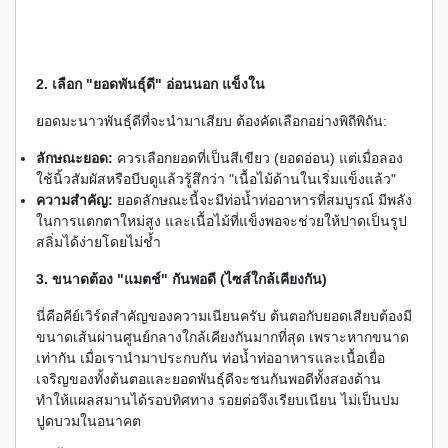
2. เลือก "ยอดพันธุ์ดี" อ่อนนอก แข็งใน
ยอดมะนาวพันธุ์ดีที่จะนำมาเสียบ ต้องคัดเลือกอย่างพิถีพิถัน:
ลักษณะยอด:
ควรเลือกยอดที่เป็นสีเขียว (ยอดอ่อน) แต่เมื่อลอง
ใช้นิ้วสัมผัสหรือบีบดูแล้วรู้สึกว่า "เนื้อไม้ด้านในเริ่มแข็งแล้ว"
ความสำคัญ:
ยอดลักษณะนี้จะมีท่อน้ำท่ออาหารที่สมบูรณ์ มีพลัง
ในการแตกตาใหม่สูง และเนื้อไม้ที่แข็งพอจะช่วยให้ปาดเป็นรูป
สลิ่มได้ง่ายโดยไม่ช้ำ
3. ขนาดต้อง "แมตช์" กันพอดี (ไซส์ใกล้เคียงกัน)
นี่คือคีย์เวิร์ดสำคัญของความเนียนครับ ต้นตอกับยอดเสียบต้องมี
ขนาดเส้นผ่านศูนย์กลางใกล้เคียงกันมากที่สุด เพราะหากขนาด
เท่ากัน เมื่อเรานำมาประกบกัน ท่อน้ำท่ออาหารและเนื้อเยื่อ
เจริญของทั้งต้นตอและยอดพันธุ์ดีจะชนกันพอดีทั้งสองด้าน
ทำให้แผลสมานได้รอบทิศทาง รอยต่อจึงเรียบเนียน ไม่เป็นปม
ปูดบวมในอนาคต