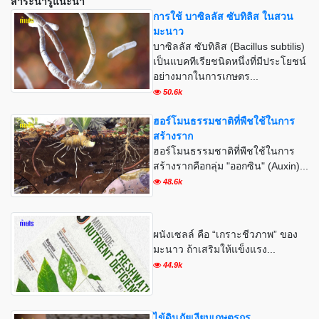
สาระน่ารู้แนะนำ
การใช้ บาซิลลัส ซับทิลิส ในสวน
มะนาว
บาซิลลัส ซับทิลิส (Bacillus subtilis)
เป็นแบคทีเรียชนิดหนึ่งที่มีประโยชน์
อย่างมากในการเกษตร...
50.6k
ฮอร์โมนธรรมชาติที่พืชใช้ในการ
สร้างราก
ฮอร์โมนธรรมชาติที่พืชใช้ในการ
สร้างรากคือกลุ่ม "ออกซิน" (Auxin)...
48.6k
ผนังเซลล์ คือ “เกราะชีวภาพ” ของ
มะนาว ถ้าเสริมให้แข็งแรง...
44.9k
ไข้ดินภัยเงียบเกษตรกร