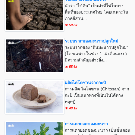
คำว่า "ไข้ดิน" เป็นคำที่ใช้ในบาง
พื้นที่ของประเทศไทย โดยเฉพาะใน
ภาคอีสาน...
50.8k
ระบบรากของมะนาวปลูกใหม่
ระบบรากของ “ต้นมะนาวปลูกใหม่”
(โดยเฉพาะในช่วง 1–4 เดือนแรก)
มีความสำคัญอย่างยิ่ง...
55.6k
ผลิตไคโตซานจากกะปิ
การผลิต ไคโตซาน (Chitosan) จาก
กะปิ เป็นแนวทางที่เป็นไปได้ทาง
ทฤษฎี...
48.1k
การแตกยอดของมะนาว
การแตกยอดของมะนาว เป็นขั้นตอน