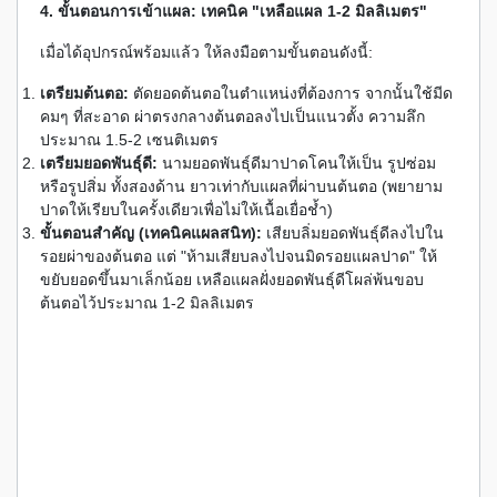
4. ขั้นตอนการเข้าแผล: เทคนิค "เหลือแผล 1-2 มิลลิเมตร"
เมื่อได้อุปกรณ์พร้อมแล้ว ให้ลงมือตามขั้นตอนดังนี้:
เตรียมต้นตอ:
ตัดยอดต้นตอในตำแหน่งที่ต้องการ จากนั้นใช้มีด
คมๆ ที่สะอาด ผ่าตรงกลางต้นตอลงไปเป็นแนวตั้ง ความลึก
ประมาณ 1.5-2 เซนติเมตร
เตรียมยอดพันธุ์ดี:
นามยอดพันธุ์ดีมาปาดโคนให้เป็น รูปซ่อม
หรือรูปสิ่ม ทั้งสองด้าน ยาวเท่ากับแผลที่ผ่าบนต้นตอ (พยายาม
ปาดให้เรียบในครั้งเดียวเพื่อไม่ให้เนื้อเยื่อช้ำ)
ขั้นตอนสำคัญ (เทคนิคแผลสนิท):
เสียบลิ่มยอดพันธุ์ดีลงไปใน
รอยผ่าของต้นตอ แต่ "ห้ามเสียบลงไปจนมิดรอยแผลปาด" ให้
ขยับยอดขึ้นมาเล็กน้อย เหลือแผลฝั่งยอดพันธุ์ดีโผล่พ้นขอบ
ต้นตอไว้ประมาณ 1-2 มิลลิเมตร