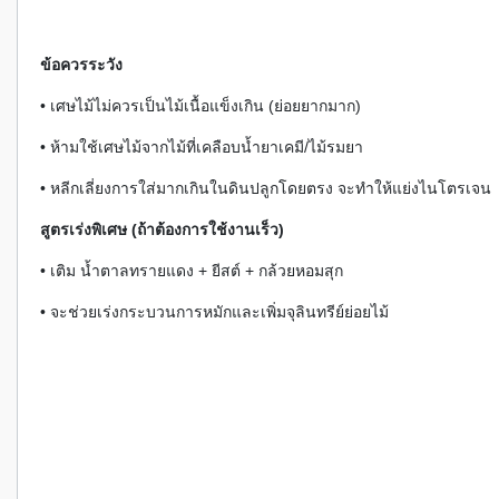
ข้อควรระวัง
• เศษไม้ไม่ควรเป็นไม้เนื้อแข็งเกิน (ย่อยยากมาก)
• ห้ามใช้เศษไม้จากไม้ที่เคลือบน้ำยาเคมี/ไม้รมยา
• หลีกเลี่ยงการใส่มากเกินในดินปลูกโดยตรง จะทำให้แย่งไนโตรเจน
สูตรเร่งพิเศษ (ถ้าต้องการใช้งานเร็ว)
• เติม น้ำตาลทรายแดง + ยีสต์ + กล้วยหอมสุก
• จะช่วยเร่งกระบวนการหมักและเพิ่มจุลินทรีย์ย่อยไม้