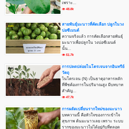
เพราะ...
48.8k
สายพันธุ์มะนาวที่คัดเลือก ปลูกในวง
บ่อซีเมนต์
ความจริงแล้ว การคัดเลือกสายพันธุ์
มะนาวเพื่อปลูกใน วงบ่อซีเมนต์
นั้น...
51.7k
การปลดปล่อยไนโตรเจนจากอินทรีย์
วัตถุ
ไนโตรเจน (N) เป็นธาตุอาหารหลัก
ที่พืชต้องการในปริมาณสูง มีบทบาท
สำคัญ...
47.7k
การผลัดเปลี่ยนรากใหม่ของมะนาว
บทความนี้ คือหัวใจของการเข้าใจ
สุขภาพ ต้นมะนาวเลย เพราะ ระบบ
รากของมะนาวไม่ได้อยู่กับที่ตลอด