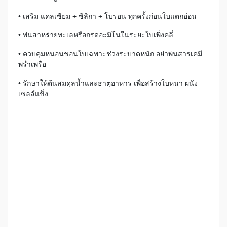
• เสริม แคลเซียม + ซิลิกา + โบรอน ทุกครั้งก่อนใบแตกอ่อน
• พ่นสาหร่ายทะเลหรือกรดอะมิโนในระยะใบเพิ่งคลี่
• ควบคุมหนอนชอนใบเฉพาะช่วงระบาดหนัก อย่าพ่นสารเคมี
พร่ำเพรื่อ
• รักษาให้ต้นสมดุลน้ำและธาตุอาหาร เพื่อสร้างใบหนา ผนัง
เซลล์แข็ง