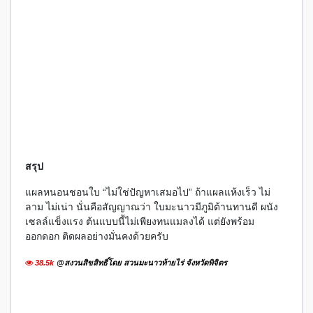
สรุป
แผลหนอนชอนใบ “ไม่ใช่ปัญหาเสมอไป” ถ้าแผลแห้งเร็ว ไม่
ลาม ไม่เน่า นั่นคือสัญญาณว่า ใบมะนาวมีภูมิต้านทานดี ผนัง
เซลล์แข็งแรง ต้นแบบนี้ไม่เพียงทนแมลงได้ แต่ยังพร้อม
ออกดอก ติดผลอย่างมั่นคงด้วยครับ
38.5k
@สงวนสิขสิทธิ์โดย สวนมะนาวท้ายไร่ จังหวัดพิจิตร