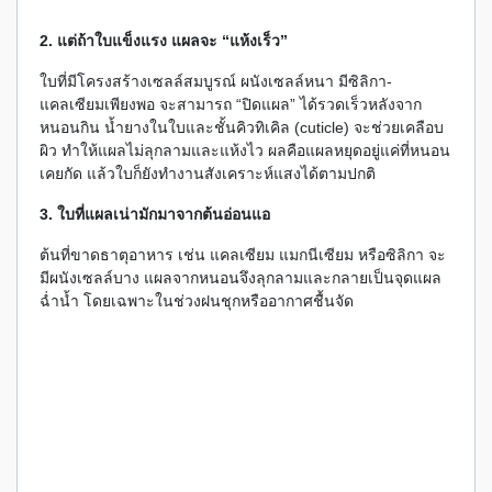
2. แต่ถ้าใบแข็งแรง แผลจะ “แห้งเร็ว”
ใบที่มีโครงสร้างเซลล์สมบูรณ์ ผนังเซลล์หนา มีซิลิกา-
แคลเซียมเพียงพอ จะสามารถ “ปิดแผล” ได้รวดเร็วหลังจาก
หนอนกิน น้ำยางในใบและชั้นคิวทิเคิล (cuticle) จะช่วยเคลือบ
ผิว ทำให้แผลไม่ลุกลามและแห้งไว ผลคือแผลหยุดอยู่แค่ที่หนอน
เคยกัด แล้วใบก็ยังทำงานสังเคราะห์แสงได้ตามปกติ
3. ใบที่แผลเน่ามักมาจากต้นอ่อนแอ
ต้นที่ขาดธาตุอาหาร เช่น แคลเซียม แมกนีเซียม หรือซิลิกา จะ
มีผนังเซลล์บาง แผลจากหนอนจึงลุกลามและกลายเป็นจุดแผล
ฉ่ำน้ำ โดยเฉพาะในช่วงฝนชุกหรืออากาศชื้นจัด