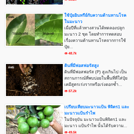
ใช้ปุ๋ยอินทรีย์กับความต้านทานโรค
ในมะนาว
เมื่อปีที่แล้วทางสวนได้ทดลองปลูก
มะนาว 2 ชุด โดยทำการทดสอบ
เรื่องความต้านทานโรคจากการใช้
ปุ๋ย...
48.7k
ดินที่มีฟอสฟอรัสสูง
ดินที่มีฟอสฟอรัส (P) สูงเกินไป เป็น
สถานการณ์ที่พบบ่อยในพื้นที่ที่ใส่ปุ๋ย
เคมีสูตรเร่งรากหรือเร่งดอกซ้ำ...
57.2k
เปรียบเทียบมะนาวแป้น พิจิตร1 และ
มะนาวแป้นรำไพ
ในปัจจุบัน มะนาวแป้นพิจิตร1 และ
มะนาว แป้นรำไพ นั้นได้รับความ...
49.5k