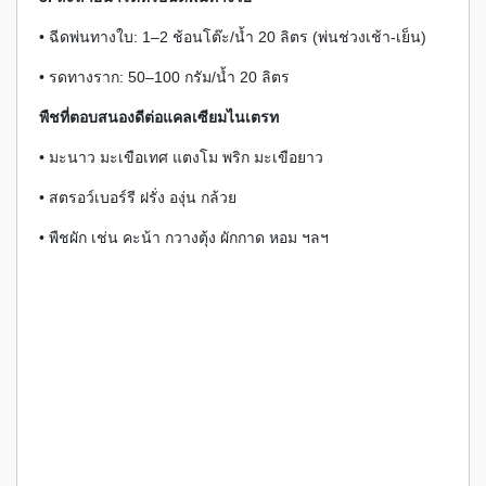
• ฉีดพ่นทางใบ: 1–2 ช้อนโต๊ะ/น้ำ 20 ลิตร (พ่นช่วงเช้า-เย็น)
• รดทางราก: 50–100 กรัม/น้ำ 20 ลิตร
พืชที่ตอบสนองดีต่อแคลเซียมไนเตรท
• มะนาว มะเขือเทศ แตงโม พริก มะเขือยาว
• สตรอว์เบอร์รี ฝรั่ง องุ่น กล้วย
• พืชผัก เช่น คะน้า กวางตุ้ง ผักกาด หอม ฯลฯ