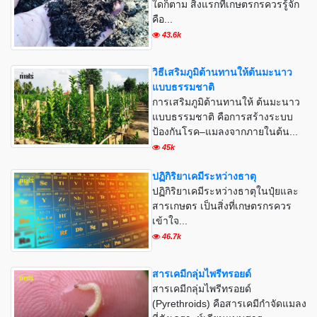
ใดก็ตาม สิ่งแรกที่เกษตรกรควรรู้จัก
คือ...
43.6k
วิธีเสริมภูมิต้านทานให้ต้นมะนาว
แบบธรรมชาติ
การเสริมภูมิต้านทานให้ ต้นมะนาว
แบบธรรมชาติ คือการสร้างระบบ
ป้องกันโรค–แมลงจากภายในต้น...
45k
ปฏิกิริยาเคมีระหว่างธาตุ
ปฏิกิริยาเคมีระหว่างธาตุในปุ๋ยและ
สารเกษตร เป็นสิ่งที่เกษตรกรควร
เข้าใจ...
46.7k
สารเคมีกลุ่มไพรีทรอยด์
สารเคมีกลุ่มไพรีทรอยด์
(Pyrethroids) คือสารเคมีกำจัดแมลง