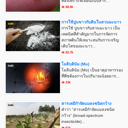
ที่สังเคราะห์เลียนแบบสาร...
58.9k
การใช้ปูนขาวกับดินในสวนมะนาว
การใช้ ปูนขาวกับสวนมะนาว เป็น
เทคนิคที่สำคัญมากในการจัดการ
สภาพดินให้เหมาะสมกับการเจริญ
เติบโตของมะนาว...
52.7k
โมลิบดินัม (Mo)
โมลิบดินัม (Mo) เป็นธาตุอาหารรอง
ที่พืชต้องการในปริมาณน้อยมาก...
33k
สารเคมีกำจัดแมลงชนิดกว้าง
คำว่า “สารเคมีกำจัดแมลงชนิด
กว้าง” (broad-spectrum
insecticide)...
51k