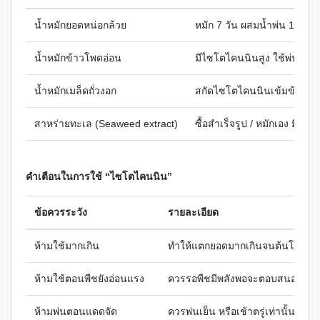
น้ำหมักยอดหน่อกล้วย
หมัก 7 วัน ผสมน้ำพ่น 1:100
น้ำหมักข้าวโพดอ่อน
มีไซโตไคนนินสูง ใช้พ่นใบ
น้ำหมักเมล็ดถั่วงอก
สกัดไซโตไคนนินเข้มข้นตา
สาหร่ายทะเล (Seaweed extract)
ซื้อสำเร็จรูป / หมักเอง มีไซ
คำเตือนในการใช้ “ไซโตไคนนิน”
ข้อควรระวัง
รายละเอียด
ห้ามใช้มากเกิน
ทำให้แตกยอดมากเกินจนต้นโทรม
ห้ามใช้ตอนพืชยังอ่อนแรง
ควรรอพืชมีพลังพอจะตอบสนอง
ห้ามพ่นตอนแดดจัด
ควรพ่นเย็น หรือเช้าตรู่เท่านั้น