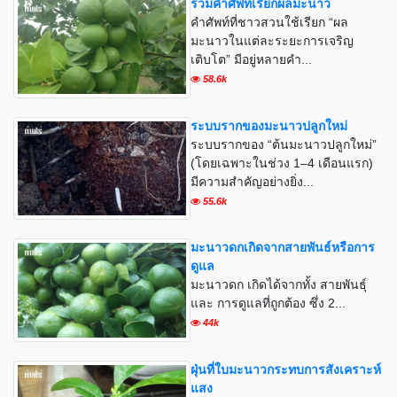
รวมคำศัพท์เรียกผลมะนาว
คำศัพท์ที่ชาวสวนใช้เรียก “ผล
มะนาวในแต่ละระยะการเจริญ
เติบโต” มีอยู่หลายคำ...
58.6k
ระบบรากของมะนาวปลูกใหม่
ระบบรากของ “ต้นมะนาวปลูกใหม่”
(โดยเฉพาะในช่วง 1–4 เดือนแรก)
มีความสำคัญอย่างยิ่ง...
55.6k
มะนาวดกเกิดจากสายพันธ์หรือการ
ดูแล
มะนาวดก เกิดได้จากทั้ง สายพันธุ์
และ การดูแลที่ถูกต้อง ซึ่ง 2...
44k
ฝุ่นที่ใบมะนาวกระทบการสังเคราะห์
แสง