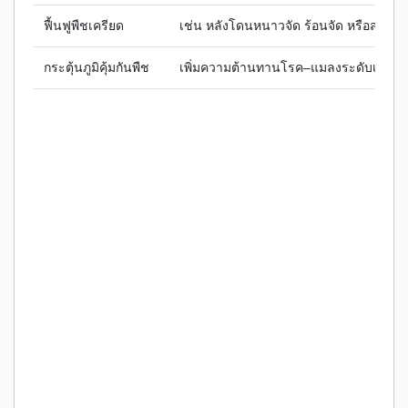
ฟื้นฟูพืชเครียด
เช่น หลังโดนหนาวจัด ร้อนจัด หรือสารพิ
กระตุ้นภูมิคุ้มกันพืช
เพิ่มความต้านทานโรค–แมลงระดับเซลล์