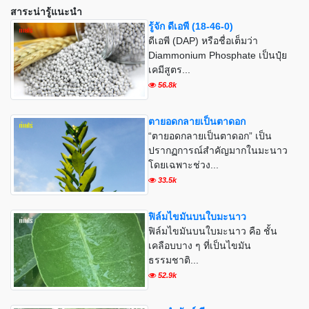
สาระน่ารู้แนะนำ
รู้จัก ดีเอพี (18-46-0)
ดีเอพี (DAP) หรือชื่อเต็มว่า
Diammonium Phosphate เป็นปุ๋ย
เคมีสูตร...
56.8k
ตายอดกลายเป็นตาดอก
“ตายอดกลายเป็นตาดอก” เป็น
ปรากฏการณ์สำคัญมากในมะนาว
โดยเฉพาะช่วง...
33.5k
ฟิล์มไขมันบนใบมะนาว
ฟิล์มไขมันบนใบมะนาว คือ ชั้น
เคลือบบาง ๆ ที่เป็นไขมัน
ธรรมชาติ...
52.9k