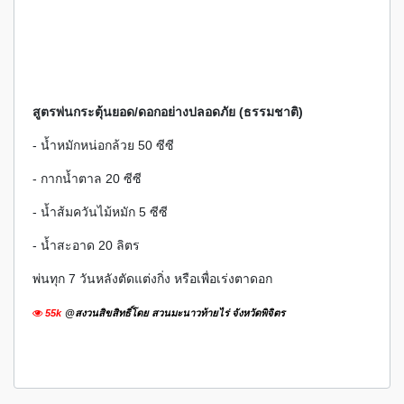
สูตรพ่นกระตุ้นยอด/ดอกอย่างปลอดภัย (ธรรมชาติ)
- น้ำหมักหน่อกล้วย 50 ซีซี
- กากน้ำตาล 20 ซีซี
- น้ำส้มควันไม้หมัก 5 ซีซี
- น้ำสะอาด 20 ลิตร
พ่นทุก 7 วันหลังตัดแต่งกิ่ง หรือเพื่อเร่งตาดอก
55k
@สงวนสิขสิทธิ์โดย สวนมะนาวท้ายไร่ จังหวัดพิจิตร