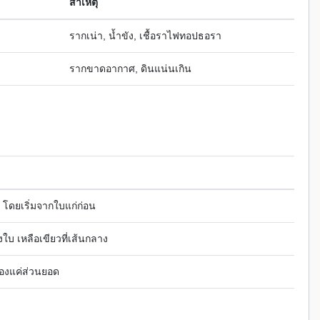
สาเหตุ
รากเน่า, น้ำขัง, เชื้อราไฟทอปธอรา
รากขาดอากาศ, ดินแน่นเกิน
น โดยเริ่มจากใบแก่ก่อน
ใบ เหลือเขียวที่เส้นกลาง
ืองแค่ส่วนยอด