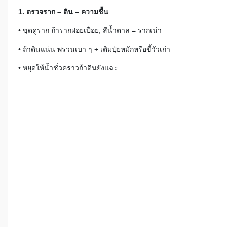
1. ตรวจราก – ดิน – ความชื้น
• ขุดดูราก ถ้ารากฝอยเปื่อย, สีน้ำตาล = รากเน่า
• ถ้าดินแน่น พรวนเบา ๆ + เติมปุ๋ยหมักหรือขี้วัวเก่า
• หยุดให้น้ำชั่วคราวถ้าดินยังแฉะ