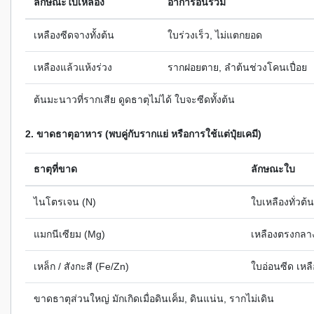
ลักษณะใบเหลือง
อาการอื่นร่วม
เหลืองซีดจางทั้งต้น
ใบร่วงเร็ว, ไม่แตกยอด
เหลืองแล้วแห้งร่วง
รากฝอยตาย, ลำต้นช่วงโคนเปื่อย
ต้นมะนาวที่รากเสีย ดูดธาตุไม่ได้ ใบจะซีดทั้งต้น
2. ขาดธาตุอาหาร (พบคู่กับรากแย่ หรือการใช้แต่ปุ๋ยเคมี)
ธาตุที่ขาด
ลักษณะใบ
ไนโตรเจน (N)
ใบเหลืองทั่วต้
แมกนีเซียม (Mg)
เหลืองตรงกลาง
เหล็ก / สังกะสี (Fe/Zn)
ใบอ่อนซีด เหล
ขาดธาตุส่วนใหญ่ มักเกิดเมื่อดินเค็ม, ดินแน่น, รากไม่เดิน