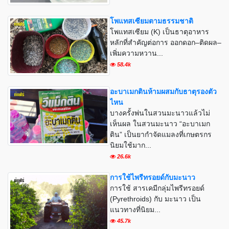
โพแทสเซียมตามธรรมชาติ
โพแทสเซียม (K) เป็นธาตุอาหาร
หลักที่สำคัญต่อการ ออกดอก–ติดผล–
เพิ่มความหวาน...
58.4k
อะบาเมกตินห้ามผสมกับธาตุรองตัว
ไหน
บางครั้งพ่นในสวนมะนาวแล้วไม่
เห็นผล ในสวนมะนาว “อะบาเมก
ติน” เป็นยากำจัดแมลงที่เกษตรกร
นิยมใช้มาก...
26.6k
การใช้ไพรีทรอยด์กับมะนาว
การใช้ สารเคมีกลุ่มไพรีทรอยด์
(Pyrethroids) กับ มะนาว เป็น
แนวทางที่นิยม...
45.7k