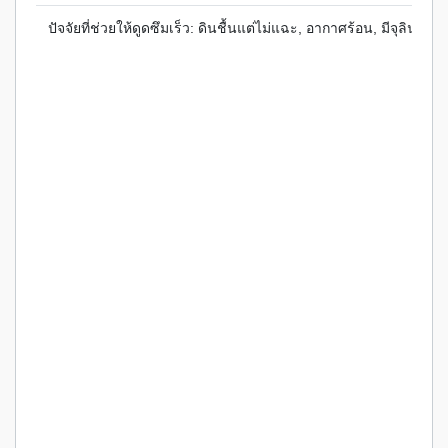
ปัจจัยที่ช่วยให้ดูดซึมเร็ว: ดินชื้นแต่ไม่แฉะ, อากาศร้อน, มีจุลินทรีย์