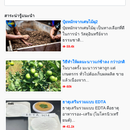
สาระน่ารู้แนะนำ
ปุ๋ยหมักจากเศษไม้ผุ2
ปุ๋ยหมักจากเศษไม้ผุ เป็นทางเลือกที่ดี
ในการนำ วัสดุอินทรีย์จาก
ธรรมชาติ...
59.4k
วิธีทำให้ผลมะนาวแก่ช้าลง กว่าปกติ
ในบางครั้ง มะนาวราคาถูก แต่
เกษตรกร ทั่วไปต้องเก็บผลผลิต ขาย
แล้วเนื่องจาก...
60k
ธาตุเสริมรวมแบบ EDTA
ธาตุเสริมรวมแบบ EDTA คือธาตุ
อาหารรอง–เสริม (ไมโครนิวเทรี
ยนต์)...
41.1k