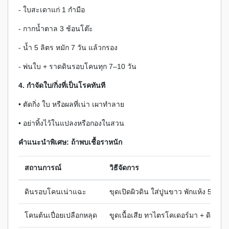
- ใบสะเดาแก่ 1 กำมือ
- กากน้ำตาล 3 ช้อนโต๊ะ
- น้ำ 5 ลิตร หมัก 7 วัน แล้วกรอง
- พ่นใบ + ราดดินรอบโคนทุก 7–10 วัน
4. กำจัดใบ/กิ่งที่เป็นโรคทันที
• ตัดกิ่ง ใบ หรือผลที่เน่า เผาทำลาย
• อย่าทิ้งไว้ในแปลงหรือกองในสวน
คำแนะนำพิเศษ: ถ้าพบเชื้อราหนัก
สถานการณ์
วิธีจัดการ
ดินรอบโคนเน่าแฉะ
ขุดเปิดผิวดิน ใส่ปูนขาว พักแห้ง 5–7 วั
โคนต้นเปื่อยเปลือกหลุด
ขูดเนื้อเสีย ทาไตรโคเดอร์มา + ดินสอ