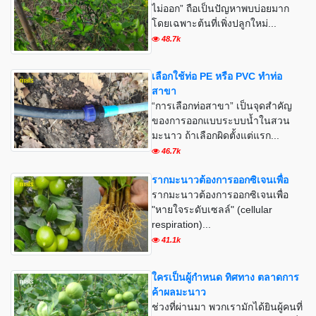
ไม่ออก” ถือเป็นปัญหาพบบ่อยมาก
โดยเฉพาะต้นที่เพิ่งปลูกใหม่...
48.7k
เลือกใช้ท่อ PE หรือ PVC ทำท่อ
สาขา
“การเลือกท่อสาขา” เป็นจุดสำคัญ
ของการออกแบบระบบน้ำในสวน
มะนาว ถ้าเลือกผิดตั้งแต่แรก...
46.7k
รากมะนาวต้องการออกซิเจนเพื่อ
รากมะนาวต้องการออกซิเจนเพื่อ
"หายใจระดับเซลล์" (cellular
respiration)...
41.1k
ใครเป็นผู้กำหนด ทิศทาง ตลาดการ
ค้าผลมะนาว
ช่วงที่ผ่านมา พวกเรามักได้ยินผู้คนที่