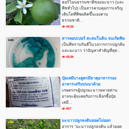
ฮอร์โมนธรรมชาติของมะนาว (และ
พืชทั่วไป) เป็นสารควบคุมการเจริญ
เติบโตที่พืชผลิตขึ้นเองตาม
ธรรมชาติ...
44.5k
สารคอปเปอร์ สะสมในดิน จนเกิดพิษ
เป็นที่ทราบกันดีในวงการการปลูกส้ม
และมะนาว ว่าปัญหาสำคัญที่สุด...
48.9k
ปุ๋ยเคมีบางสูตรมีธาตุอาหารรอง
อาหารเสริมปนมาด้วย
เกษตรกรผู้ปลูกมะนาวหลายท่าน
อาจจะคุ้นเคยกับการเลือกซื้อปุ๋ย
เคมี...
957
มะนาวปลูกลงดินยอดไม่ออก
อาการ “มะนาวปลูกลงดิน แล้วยอด