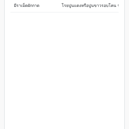
มีราเม็ดผักกาด
โรยปูนแดงหรือปูนขาวรอบโคน ราดด้ว