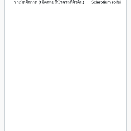
ราเม็ดผักกาด (เม็ดกลมสีน้ำตาลที่ผิวดิน)
Sclerotium rolfsii