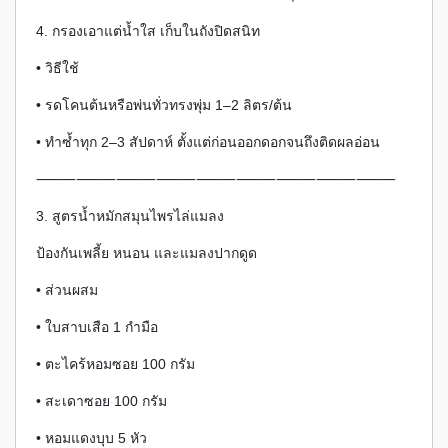
4. กรองเอาแต่น้ำใส เก็บในถังปิดสนิท
• วิธีใช้
• รดโคนต้นหรือพ่นทั่วทรงพุ่ม 1–2 ลิตร/ต้น
• ทำซ้ำทุก 2–3 สัปดาห์ ตั้งแต่ก่อนออกดอกจนถึงติดผลอ่อน
⸻⸻⸻⸻⸻⸻⸻⸻⸻
3. สูตรน้ำหมักสมุนไพรไล่แมลง
ป้องกันเพลี้ย หนอน และแมลงปากดูด
• ส่วนผสม
• ใบสาบเสือ 1 กำมือ
• ตะไคร้หอมซอย 100 กรัม
• สะเดาซอย 100 กรัม
• หอมแดงบุบ 5 หัว