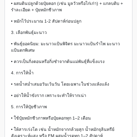
• ผสมดินปลูกด้วยปุ๋ยคอก (เช่น มูลวัวหรือไก่เก่า) + แกลบดิบ +
รำละเอียด + ปุ๋ยหมักชีวภาพ
• หมักไว้ประมาณ 1-2 สัปดาห์ก่อนปลูก
3. เลือกพันธุ์มะนาว
• พันธุ์ยอดนิยม: มะนาวแป้นพิจิตร มะนาวแป้นรำไพ มะนาว
แป้นดกพิเศษ
• ควรเป็นกิ่งตอนหรือกิ่งชำจากต้นแม่พันธุ์ที่แข็งแรง
4. การให้น้ำ
• รดน้ำสม่ำเสมอวันเว้นวัน โดยเฉพาะในช่วงแห้งแล้ง
• อย่าให้น้ำขังราก เพราะจะทำให้รากเน่า
5. การให้ปุ๋ยชีวภาพ
• ใช้ปุ๋ยหมักชีวภาพหรือปุ๋ยคอกทุก 1–2 เดือน
• ให้สารเร่งโต เช่น น้ำหมักจากกล้วยสุก น้ำหมักจุลินทรีย์
สังเคราะห์แสง หรือ EM ผสมน้ำรดทุก 1–2 สัปดาห์