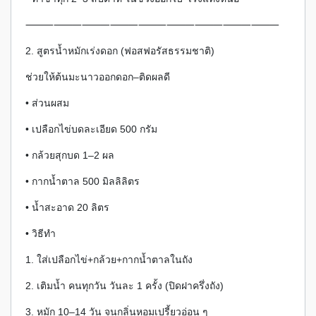
⸻⸻⸻⸻⸻⸻⸻⸻⸻
2. สูตรน้ำหมักเร่งดอก (ฟอสฟอรัสธรรมชาติ)
ช่วยให้ต้นมะนาวออกดอก–ติดผลดี
• ส่วนผสม
• เปลือกไข่บดละเอียด 500 กรัม
• กล้วยสุกบด 1–2 ผล
• กากน้ำตาล 500 มิลลิลิตร
• น้ำสะอาด 20 ลิตร
• วิธีทำ
1. ใส่เปลือกไข่+กล้วย+กากน้ำตาลในถัง
2. เติมน้ำ คนทุกวัน วันละ 1 ครั้ง (ปิดฝาครึ่งถัง)
3. หมัก 10–14 วัน จนกลิ่นหอมเปรี้ยวอ่อน ๆ