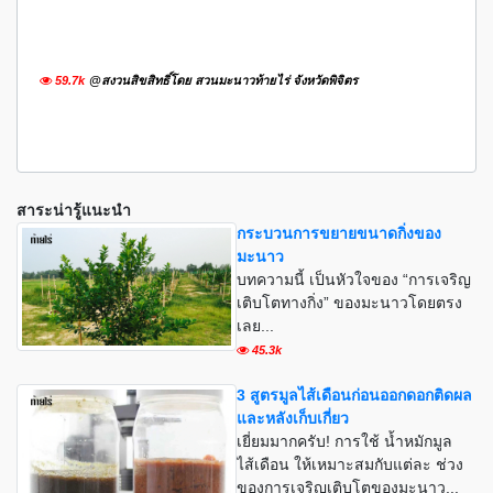
59.7k
@สงวนสิขสิทธิ์โดย สวนมะนาวท้ายไร่ จังหวัดพิจิตร
สาระน่ารู้แนะนำ
กระบวนการขยายขนาดกิ่งของ
มะนาว
บทความนี้ เป็นหัวใจของ “การเจริญ
เติบโตทางกิ่ง” ของมะนาวโดยตรง
เลย...
45.3k
3 สูตรมูลไส้เดือนก่อนออกดอกติดผล
และหลังเก็บเกี่ยว
เยี่ยมมากครับ! การใช้ น้ำหมักมูล
ไส้เดือน ให้เหมาะสมกับแต่ละ ช่วง
ของการเจริญเติบโตของมะนาว...