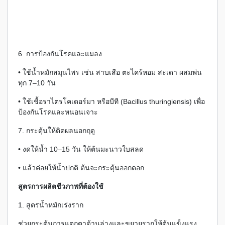
6. การป้องกันโรคและแมลง
• ใช้น้ำหมักสมุนไพร เช่น สาบเสือ ตะไคร้หอม สะเดา ผสมพ่น
ทุก 7–10 วัน
• ใช้เชื้อราไตรโคเดอร์มา หรือบีที (Bacillus thuringiensis) เพื่อ
ป้องกันโรคและหนอนเจาะ
7. กระตุ้นให้ติดผลนอกฤดู
• งดให้น้ำ 10–15 วัน ให้ต้นมะนาวใบสลด
• แล้วค่อยให้น้ำปกติ ต้นจะกระตุ้นออกดอก
สูตรการผลิตชีวภาพที่ต้องใช้
1. สูตรน้ำหมักเร่งราก
ช่วยกระตุ้นการแตกตาด้านล่างและขยายรากให้ต้นแข็งแรง