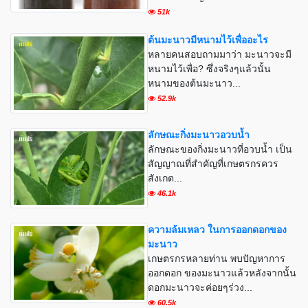
51k
ต้นมะนาวมีหนามไว้เพื่ออะไร
หลายคนสอบถามมาว่า มะนาวจะมี
หนามไว้เพื่อ? ซึ่งจริงๆแล้วนั้น
หนามของต้นมะนาว...
52.9k
ลักษณะกิ่งมะนาวอวบน้ำ
ลักษณะของกิ่งมะนาวที่อวบน้ำ เป็น
สัญญาณที่สำคัญที่เกษตรกรควร
สังเกต...
46.1k
ความล้มเหลว ในการออกดอกของ
มะนาว
เกษตรกรหลายท่าน พบปัญหาการ
ออกดอก ของมะนาวแล้วหลังจากนั้น
ดอกมะนาวจะค่อยๆร่วง...
60.5k