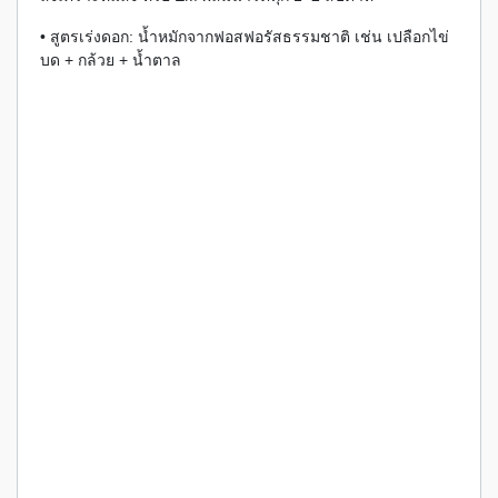
• สูตรเร่งดอก: น้ำหมักจากฟอสฟอรัสธรรมชาติ เช่น เปลือกไข่
บด + กล้วย + น้ำตาล