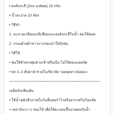
• ผงสังกะสี (Zinc sulfate) 10 กรัม
• น้ำสะอาด 10 ลิตร
• วิธีทำ
1. ละลายเกลือแมกนีเซียมและผงสังกะสีในน้ำ คนให้หมด
2. กรองด้วยผ้าขาวบางก่อนนำใส่ถังพ่น
• วิธีใช้
• พ่นให้ทั่วทรงพุ่มช่วงเช้าหรือเย็น ไม่ใช้ตอนแดดจัด
• ทุก 2–4 สัปดาห์ ช่วยใบเขียวจัด รอยจุดด่างน้อยลง
⸻⸻⸻⸻⸻⸻⸻⸻⸻
เคล็ดลับเพิ่มเติม
• ใช้น้ำหมักชีวภาพในวันที่แดดรำไรหรืออากาศไม่ร้อนจัด
• เขย่าถังเบา ๆ ก่อนใช้ เพื่อให้ตะกอนขึ้นมาผสมกับน้ำ