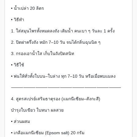
• น้ำเปล่า 20 ลิตร
• วิธีทำ
1. ใส่สมุนไพรทั้งหมดลงถัง เติมน้ำ คนเบา ๆ วันละ 1 ครั้ง
2. ปิดฝาครึ่งถัง หมัก 7–10 วัน จนได้กลิ่นฉุนนิด ๆ
3. กรองเอาน้ำใส เก็บในถังปิดสนิท
• วิธีใช้
• พ่นให้ทั่วทั้งใบบน–ใบล่าง ทุก 7–10 วัน หรือเมื่อพบแมลง
⸻⸻⸻⸻⸻⸻⸻⸻⸻
4. สูตรสเปรย์เสริมธาตุรอง (แมกนีเซียม–สังกะสี)
บำรุงใบเขียว ใบหนา ผลสวย
• ส่วนผสม
• เกลือแมกนีเซียม (Epsom salt) 20 กรัม