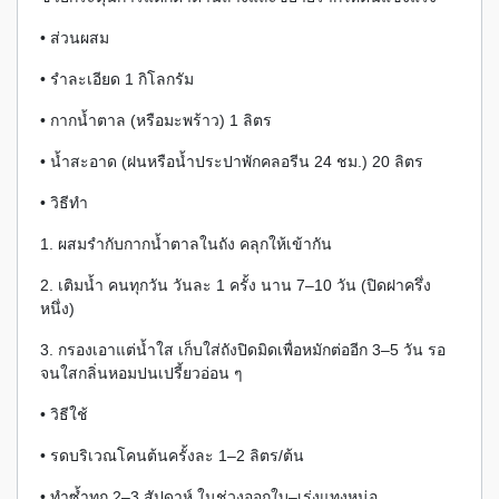
• ส่วนผสม
• รำละเอียด 1 กิโลกรัม
• กากน้ำตาล (หรือมะพร้าว) 1 ลิตร
• น้ำสะอาด (ฝนหรือน้ำประปาพักคลอรีน 24 ชม.) 20 ลิตร
• วิธีทำ
1. ผสมรำกับกากน้ำตาลในถัง คลุกให้เข้ากัน
2. เติมน้ำ คนทุกวัน วันละ 1 ครั้ง นาน 7–10 วัน (ปิดฝาครึ่ง
หนึ่ง)
3. กรองเอาแต่น้ำใส เก็บใส่ถังปิดมิดเพื่อหมักต่ออีก 3–5 วัน รอ
จนใสกลิ่นหอมปนเปรี้ยวอ่อน ๆ
• วิธีใช้
• รดบริเวณโคนต้นครั้งละ 1–2 ลิตร/ต้น
• ทำซ้ำทุก 2–3 สัปดาห์ ในช่วงออกใบ–เร่งแทงหน่อ