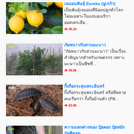
เลมอนพันธุ์ Eureka (ยูเรก้า)
เป็นพันธุ์เลมอนที่นิยมปลูกทั่วโลก
โดยเฉพาะในแถบอเมริกา
ออสเตรเลีย...
45.1k
ภัยหนาวกับสวนมะนาว
“ภัยหนาวกับสวนมะนาว” เป็นเรื่อง
สำคัญมากสำหรับเกษตรกร เพราะ
มะนาวเป็นพืชที่...
36.8k
กิ้งกือกระสุนพระอินทร์
กิ้งกือกระสุนพระอินทร์ หรือที่หลาย
คนเรียกว่า กิ้งกือม้วนตัว (Pill...
52.8k
ความแตกต่างของ ปุ๋ยคอก ปุ๋ยหมัก
ปุ๋ยพืชสด