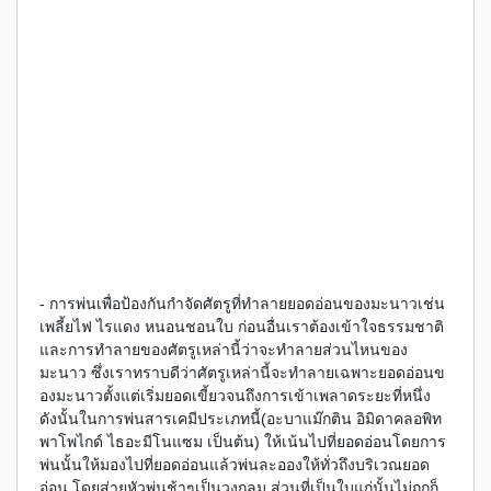
- การพ่นเพื่อป้องกันกำจัดศัตรูที่ทำลายยอดอ่อนของมะนาวเช่น
เพลี้ยไฟ ไรแดง หนอนชอนใบ ก่อนอื่นเราต้องเข้าใจธรรมชาติ
และการทำลายของศัตรูเหล่านี้ว่าจะทำลายส่วนไหนของ
มะนาว ซึ่งเราทราบดีว่าศัตรูเหล่านี้จะทำลายเฉพาะยอดอ่อนข
องมะนาวตั้งแต่เริ่มยอดเขี้ยวจนถึงการเข้าเพลาดระยะที่หนึ่ง
ดังนั้นในการพ่นสารเคมีประเภทนี้(อะบาแม๊กติน อิมิดาคลอพิท
พาโพไกด์ ไธอะมีโนแซม เป็นต้น) ให้เน้นไปที่ยอดอ่อนโดยการ
พ่นนั้นให้มองไปที่ยอดอ่อนแล้วพ่นละอองให้ทั่วถึงบริเวณยอด
อ่อน โดยส่ายหัวพ่นช้าๆเป็นวงกลม ส่วนที่เป็นใบแก่นั้นไม่ถูกก็