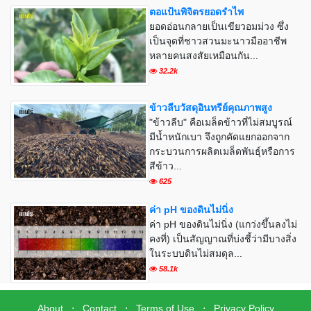
ตอแป้นพิจิตรยอดรำไพ
ยอดอ่อนกลายเป็นเขียวอมม่วง ซึ่ง
เป็นจุดที่ชาวสวนมะนาวมืออาชีพ
หลายคนสงสัยเหมือนกัน...
32.2k
ข้าวลีบวัสดุอินทรีย์คุณภาพสูง
"ข้าวลีบ" คือเมล็ดข้าวที่ไม่สมบูรณ์
มีน้ำหนักเบา จึงถูกคัดแยกออกจาก
กระบวนการผลิตเมล็ดพันธุ์หรือการ
สีข้าว...
625
ค่า pH ของดินไม่นิ่ง
ค่า pH ของดินไม่นิ่ง (แกว่งขึ้นลงไม่
คงที่) เป็นสัญญาณที่บ่งชี้ว่ามีบางสิ่ง
ในระบบดินไม่สมดุล...
58.1k
About
⋅
Contact
⋅
Terms of Use
⋅
Privacy Policy