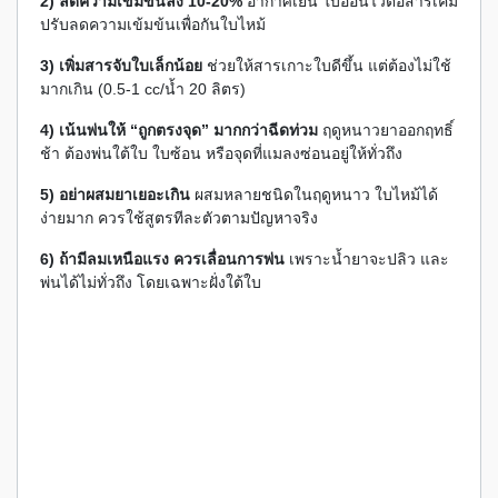
2) ลดความเข้มข้นลง 10-20%
อากาศเย็น ใบอ่อนไวต่อสารเคมี
ปรับลดความเข้มข้นเพื่อกันใบไหม้
3) เพิ่มสารจับใบเล็กน้อย
ช่วยให้สารเกาะใบดีขึ้น แต่ต้องไม่ใช้
มากเกิน (0.5-1 cc/น้ำ 20 ลิตร)
4) เน้นพ่นให้ “ถูกตรงจุด” มากกว่าฉีดท่วม
ฤดูหนาวยาออกฤทธิ์
ช้า ต้องพ่นใต้ใบ ใบซ้อน หรือจุดที่แมลงซ่อนอยู่ให้ทั่วถึง
5) อย่าผสมยาเยอะเกิน
ผสมหลายชนิดในฤดูหนาว ใบไหม้ได้
ง่ายมาก ควรใช้สูตรทีละตัวตามปัญหาจริง
6) ถ้ามีลมเหนือแรง ควรเลื่อนการพ่น
เพราะน้ำยาจะปลิว และ
พ่นได้ไม่ทั่วถึง โดยเฉพาะฝั่งใต้ใบ