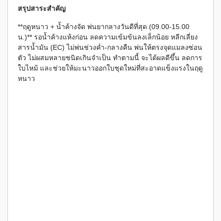
สรุปสาระสำคัญ
**ฤดูหนาว + น้ำค้างจัด พ่นยากลางวันดีที่สุด (09.00-15.00
น.)** รอน้ำค้างแห้งก่อน ลดความเข้มข้นลงเล็กน้อย หลีกเลี่ยง
สารน้ำมัน (EC) ไม่พ่นช่วงค่ำ-กลางคืน พ่นให้ตรงจุดแมลงซ่อน
ตัว ไม่ผสมหลายชนิดเกินจำเป็น ทำตามนี้ จะได้ผลดีขึ้น ลดการ
ใบไหม้ และช่วยให้มะนาวออกใบชุดใหม่ที่สะอาดแข็งแรงในฤดู
หนาว