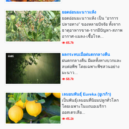
ยอดอ่อนมะนาวแห้ง
ยอดอ่อนมะนาวแห้ง เป็น “อาการ
ปลายทาง” ของหลายปัจจัย ทั้งจาก
ธาตุอาหารขาด-รากมีปัญหา-สภาพ
อากาศ-แมลง-เชื้อโรค...
65.7k
ผลกระทบเมื่อฝนตกกลางคืน
ฝนตกกลางคืน มีผลทั้งทางบวกและ
ลบต่อพืช โดยเฉพาะพืชสวนอย่าง
มะนาว...
58.7k
เลมอนพันธุ์ Eureka (ยูเรก้า)
เป็นพันธุ์เลมอนที่นิยมปลูกทั่วโลก
โดยเฉพาะในแถบอเมริกา
ออสเตรเลีย...
45.1k