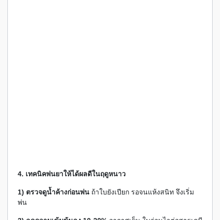
4. เทคนิคพ่นยาให้ได้ผลดีในฤดูหนาว
1) ตรวจดูน้ำค้างก่อนพ่น
ถ้าใบยังเปียก รอจนแห้งสนิท จึงเริ่ม
พ่น