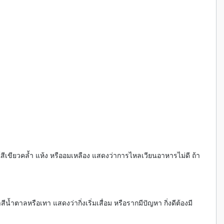
ณ์สีเขียวคล้ำ แห้ง หรืออมเหลือง แสดงว่าการไหลเวียนอาหารไม่ดี ถ้า
สีน้ำตาลหรือเทา แสดงว่ากิ่งเริ่มเสื่อม หรือรากมีปัญหา กิ่งดีต้องมี