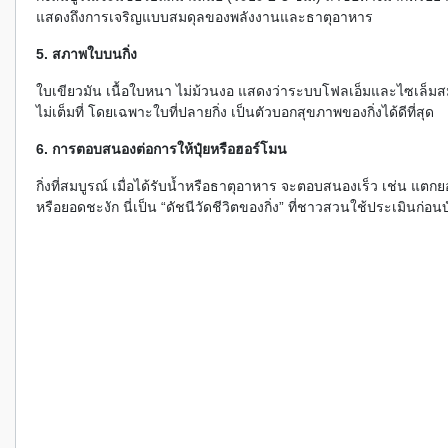
แสดงถึงการเจริญแบบสมดุลของพลังงานและธาตุอาหาร
5. สภาพใบบนกิ่ง
ใบเขียวมัน เนื้อใบหนา ไม่ม้วนงอ แสดงว่าระบบโฟลเอ็มและไซเล็มส
ไม่เต็มที่ โดยเฉพาะใบที่ปลายกิ่ง เป็นตัวบอกสุขภาพของกิ่งได้ดีที่สุด
6. การตอบสนองต่อการให้ปุ๋ยหรือฮอร์โมน
กิ่งที่สมบูรณ์ เมื่อได้รับน้ำหรือธาตุอาหาร จะตอบสนองเร็ว เช่น แตกยอ
หรือยอดชะงัก นี่เป็น “ดัชนีวัดชีวิตของกิ่ง” ที่ชาวสวนใช้ประเมินก่อน