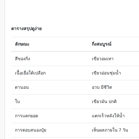
ตารางสรุปดูง่าย
ลักษณะ
กิ่งสมบูรณ์
สีของกิ่ง
เขียวอมเทา
เนื้อเยื่อใต้เปลือก
เขียวอ่อนชุ่มน้ำ
ตานอน
อวบ มีชีวิต
ใบ
เขียวมัน ปกติ
การแตกยอด
แตกเร็วหลังให้น้ำ
การตอบสนองปุ๋ย
เห็นผลภายใน 7 วัน