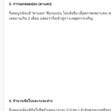
3. การออกยอดอ่อน (ตาแตก)
กิ่งสมบูรณ์จะมี “ตานอน” ที่อวบแน่น ไม่แห้งลีบ เมื่อสภาพเหมาะสม เช
เลยนานเกิน 2 เดือน แสดงว่ากิ่งเข้าสู่ภาวะหยุดการเจริญ
4. จำนวนข้อใบและระยะห่าง
กิ่งสมบูรณ์จะมีข้อใบถี่สม่ำเสมอ (ระยะ 2-3 ซม.) ถ้าข้อห่างมากหรือ