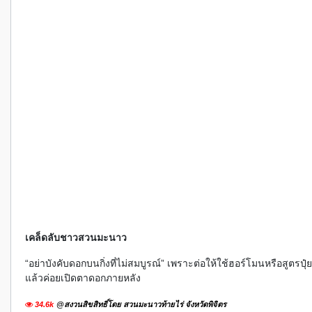
เคล็ดลับชาวสวนมะนาว
“อย่าบังคับดอกบนกิ่งที่ไม่สมบูรณ์” เพราะต่อให้ใช้ฮอร์โมนหรือสูตรปุ๋ย
แล้วค่อยเปิดตาดอกภายหลัง
34.6k
@สงวนสิขสิทธิ์โดย สวนมะนาวท้ายไร่ จังหวัดพิจิตร