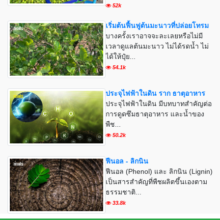
52k
เริ่มต้นฟื้นฟูต้นมะนาวที่ปล่อยโทรม
บางครั้งเราอาจจะละเลยหรือไม่มี
เวลาดูแลต้นมะนาว ไม่ได้รดน้ำ ไม่
ได้ให้ปุ๋ย...
54.1k
ประจุไฟฟ้าในดิน ราก ธาตุอาหาร
ประจุไฟฟ้าในดิน มีบทบาทสำคัญต่อ
การดูดซึมธาตุอาหาร และน้ำของ
พืช...
50.2k
ฟีนอล - ลิกนิน
ฟีนอล (Phenol) และ ลิกนิน (Lignin)
เป็นสารสำคัญที่พืชผลิตขึ้นเองตาม
ธรรมชาติ...
33.8k