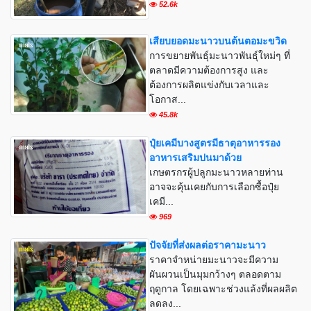
52.6k
เสียบยอดมะนาวบนต้นตอมะขวิด
การขยายพันธุ์มะนาวพันธุ์ใหม่ๆ ที่
ตลาดมีความต้องการสูง และ
ต้องการผลิตแข่งกับเวลาและ
โอกาส...
45.8k
ปุ๋ยเคมีบางสูตรมีธาตุอาหารรอง
อาหารเสริมปนมาด้วย
เกษตรกรผู้ปลูกมะนาวหลายท่าน
อาจจะคุ้นเคยกับการเลือกซื้อปุ๋ย
เคมี...
969
ปัจจัยที่ส่งผลต่อราคามะนาว
ราคาจำหน่ายมะนาวจะมีความ
ผันผวนเป็นมุมกว้างๆ ตลอดตาม
ฤดูกาล โดยเฉพาะช่วงแล้งที่ผลผลิต
ลดลง...