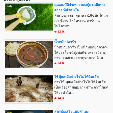
คุณสมบัติจำเพาะของปุ๋ย เคมีแบบ
ต่างๆ ที่น่าสนใจ
พืชต้องการธาตุอาหาร16ชนิดได้แก่
ออกซิเจน ไฮโตรเจน คาร์บอน
ไนโตรเจน...
52.9k
น้ำหมักปลาร้า
น้ำหมักปลาร้า เป็นน้ำหมักชีวภาพที่
ให้ประโยชน์สูงต่อพืช เพราะมีธาตุ
อาหารหลักและธาตุรองครบถ้วน...
46.2k
ใช้ปุ๋ยเคมีอย่างไรไม่ให้ดินเสีย
การใช้ ปุ๋ยเคมีอย่างไรไม่ให้ดินเสีย
เป็นเรื่องสำคัญมาก เพราะการใช้ผิด
วิธีจะทำให้...
44.5k
สูตรปุ๋ยยูเรียแบบทำเอง