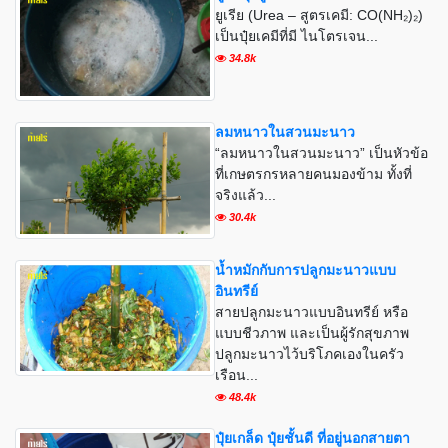
ยูเรีย (Urea – สูตรเคมี: CO(NH₂)₂)
เป็นปุ๋ยเคมีที่มี ไนโตรเจน...
34.8k
ลมหนาวในสวนมะนาว
“ลมหนาวในสวนมะนาว” เป็นหัวข้อ
ที่เกษตรกรหลายคนมองข้าม ทั้งที่
จริงแล้ว...
30.4k
น้ำหมักกับการปลูกมะนาวแบบ
อินทรีย์
สายปลูกมะนาวแบบอินทรีย์ หรือ
แบบชีวภาพ และเป็นผู้รักสุขภาพ
ปลูกมะนาวไว้บริโภคเองในครัว
เรือน...
48.4k
ปุ๋ยเกล็ด ปุ๋ยชั้นดี ที่อยู่นอกสายตา