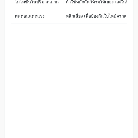
ไมโมซีนในปริมาณมาก
ถ้าใช้หมักสัตว์ห้ามให้เยอะ แต่ในพืชไม่
พ่นตอนแดดแรง
หลีกเลี่ยง เพื่อป้องกันใบไหม้จากสารเข้