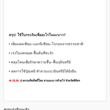
สรุป: ใช้ใบกระถินเพื่ออะไรในมะนาว?
• เพิ่มแคลเซียม–แมกนีเซียม–โบรอนจากธรรมชาติ
• เร่งใบแตกยอด ฟื้นต้นที่ชะงัก
• คลุมโคนเพื่อรักษาความชื้น–ฟื้นจุลินทรีย์
• ลดการใช้ปุ๋ยเคมี ทำสวนแนวอินทรีย์ได้ยั่งยืน
55.8k
@สงวนสิขสิทธิ์โดย สวนมะนาวท้ายไร่ จังหวัดพิจิตร
สาระน่ารู้แนะนำ