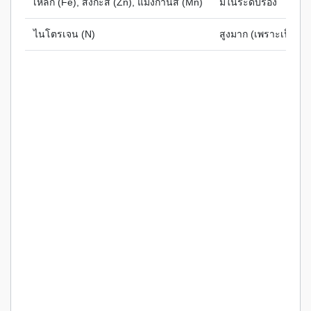
เหล็ก (Fe), สังกะสี (Zn), แมงกานีส (Mn)
มีในระดับรอง
ไนโตรเจน (N)
สูงมาก (เพราะเป็นพืชต