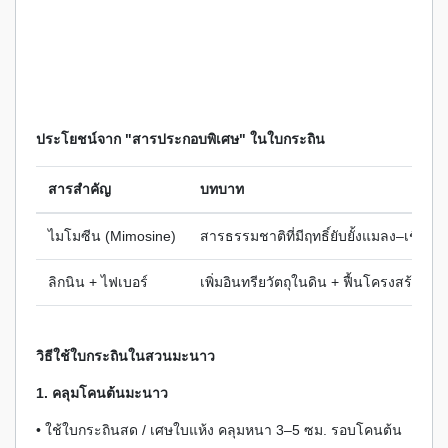
ประโยชน์จาก "สารประกอบพิเศษ" ในใบกระถิน
สารสำคัญ
บทบาท
ไมโมซีน (Mimosine)
สารธรรมชาติที่มีฤทธิ์ยับยั้งแมลง–เชื้อร
ลิกนิน + ไฟเบอร์
เพิ่มอินทรียวัตถุในดิน + ฟื้นโครงสร้างดิน
วิธีใช้ใบกระถินในสวนมะนาว
1. คลุมโคนต้นมะนาว
• ใช้ใบกระถินสด / เศษใบแห้ง คลุมหนา 3–5 ซม. รอบโคนต้น