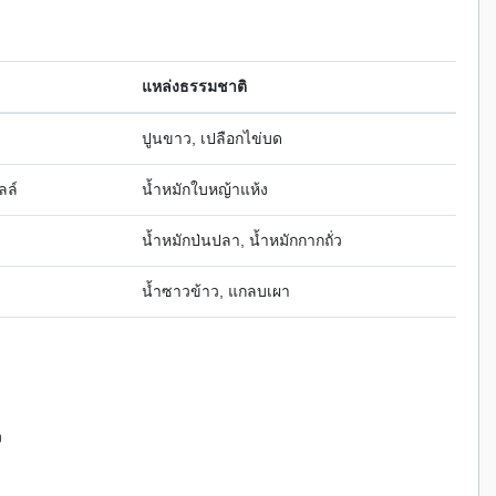
แหล่งธรรมชาติ
ปูนขาว, เปลือกไข่บด
ลล์
น้ำหมักใบหญ้าแห้ง
น้ำหมักป่นปลา, น้ำหมักกากถั่ว
น้ำซาวข้าว, แกลบเผา
ง