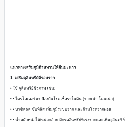
แนวทางเสริมภูมิต้านทานให้ต้นมะนาว
1. เสริมจุลินทรีย์ดีรอบราก
• ใช้ จุลินทรีย์ชีวภาพ เช่น:
• • ไตรโคเดอร์มา ป้องกันโรคเชื้อราในดิน (รากเน่า โคนเน่า)
• • บาซิลลัส ซับทิลิส เพิ่มภูมิระบบราก และต้านโรครากฝอย
• • น้ำหมักหน่อไม้/หน่อกล้วย มีกรดอินทรีย์ที่เร่งรากและเพิ่มจุลินทรีย์