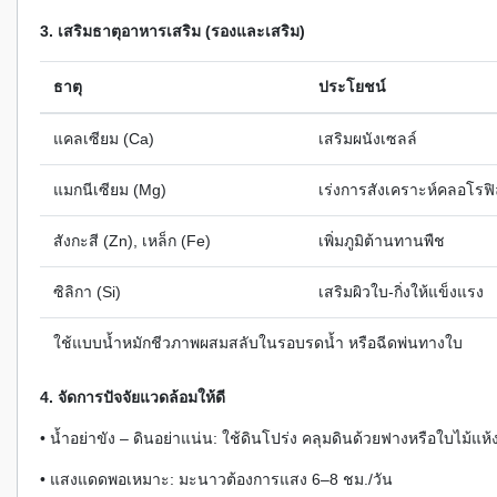
3. เสริมธาตุอาหารเสริม (รองและเสริม)
ธาตุ
ประโยชน์
แคลเซียม (Ca)
เสริมผนังเซลล์
แมกนีเซียม (Mg)
เร่งการสังเคราะห์คลอโรฟิ
สังกะสี (Zn), เหล็ก (Fe)
เพิ่มภูมิต้านทานพืช
ซิลิกา (Si)
เสริมผิวใบ-กิ่งให้แข็งแรง
ใช้แบบน้ำหมักชีวภาพผสมสลับในรอบรดน้ำ หรือฉีดพ่นทางใบ
4. จัดการปัจจัยแวดล้อมให้ดี
• น้ำอย่าขัง – ดินอย่าแน่น: ใช้ดินโปร่ง คลุมดินด้วยฟางหรือใบไม้แห้
• แสงแดดพอเหมาะ: มะนาวต้องการแสง 6–8 ชม./วัน