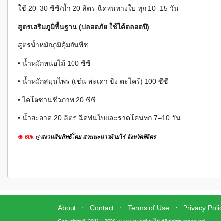
ใช้ 20–30 ซีซี/น้ำ 20 ลิตร ฉีดพ่นทางใบ ทุก 10–15 วัน
สูตรเสริมภูมิพื้นฐาน (ปลอดภัย ใช้ได้ตลอดปี)
สูตรน้ำหมักภูมิคุ้มกันพืช
• น้ำหมักหน่อไม้ 100 ซีซี
• น้ำหมักสมุนไพร (เช่น สะเดา ขิง ตะไคร้) 100 ซีซี
• ไคโตซานชีวภาพ 20 ซีซี
• น้ำสะอาด 20 ลิตร ฉีดพ่นใบและราดโคนทุก 7–10 วัน
60k
@สงวนสิขสิทธิ์โดย สวนมะนาวท้ายไร่ จังหวัดพิจิตร
About
⋅
Contact
⋅
Terms of Use
⋅
Privacy Poli