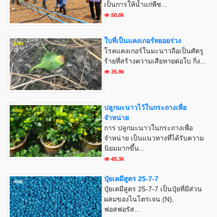
เป็นการให้น้ำแก่พืช...
50.8k
ใบที่เป็นแคงเกอร์ทยอยร่วง
โรคแคงเกอร์ในมะนาวถือเป็นศัตรู
ร้ายที่สร้างความเสียหายต่อใบ กิ่ง...
35.9k
ปลูกมะนาวไว้ในกระถางเพื่อ
จำหน่าย
การ ปลูกมะนาวในกระถางเพื่อ
จำหน่าย เป็นแนวทางที่ได้รับความ
นิยมมากขึ้น...
45.3k
ปุ๋ยเคมีสูตร 25-7-7
ปุ๋ยเคมีสูตร 25-7-7 เป็นปุ๋ยที่มีส่วน
ผสมของไนโตรเจน (N),
ฟอสฟอรัส...