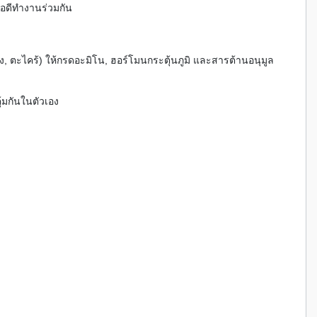
้อดีทำงานร่วมกัน
ขิง, ตะไคร้) ให้กรดอะมิโน, ฮอร์โมนกระตุ้นภูมิ และสารต้านอนุมูล
ุ้มกันในตัวเอง