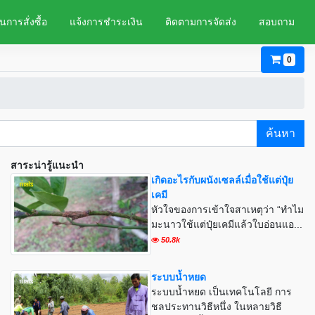
นการสั่งซื้อ
แจ้งการชำระเงิน
ติดตามการจัดส่ง
สอบถาม
0
ค้นหา
สาระน่ารู้แนะนำ
เกิดอะไรกับผนังเซลล์เมื่อใช้แต่ปุ๋ย
เคมี
หัวใจของการเข้าใจสาเหตุว่า “ทำไม
มะนาวใช้แต่ปุ๋ยเคมีแล้วใบอ่อนแอ...
50.8k
ระบบน้ำหยด
ระบบน้ำหยด เป็นเทคโนโลยี การ
ชลประทานวิธีหนึ่ง ในหลายวิธี