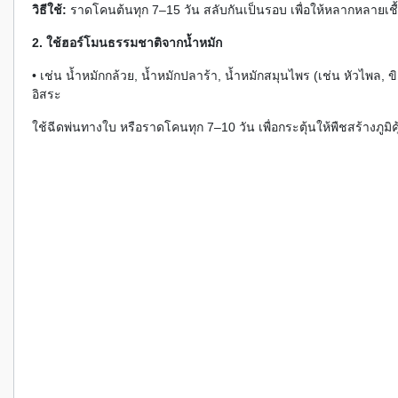
วิธีใช้:
ราดโคนต้นทุก 7–15 วัน สลับกันเป็นรอบ เพื่อให้หลากหลายเชื
2. ใช้ฮอร์โมนธรรมชาติจากน้ำหมัก
• เช่น น้ำหมักกล้วย, น้ำหมักปลาร้า, น้ำหมักสมุนไพร (เช่น หัวไพล, 
อิสระ
ใช้ฉีดพ่นทางใบ หรือราดโคนทุก 7–10 วัน เพื่อกระตุ้นให้พืชสร้างภูมิค