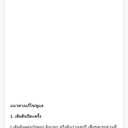
แนวทางแก้ไข/ดูแล
1. เติมดินปีละครั้ง
• เติมดินผสมปุ๋ยคอก ดินปลูก หรือดินร่วนทุกปี เพื่อชดเชยส่วนที่