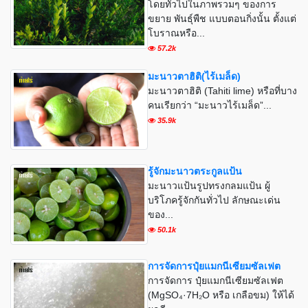
โดยทั่วไปในภาพรวมๆ ของการ
ขยาย พันธุ์พืช แบบตอนกิ่งนั้น ตั้งแต่
โบราณหรือ...
57.2k
มะนาวตาฮิติ(ไร้เมล็ด)
มะนาวตาฮิติ (Tahiti lime) หรือที่บาง
คนเรียกว่า “มะนาวไร้เมล็ด”...
35.9k
รู้จักมะนาวตระกูลแป้น
มะนาวแป้นรูปทรงกลมแป้น ผู้
บริโภครู้จักกันทั่วไป ลักษณะเด่น
ของ...
50.1k
การจัดการปุ๋ยแมกนีเซียมซัลเฟต
การจัดการ ปุ๋ยแมกนีเซียมซัลเฟต
(MgSO₄·7H₂O หรือ เกลือขม) ให้ได้