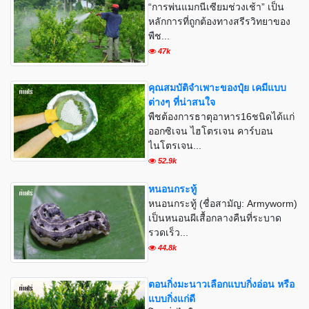
“การพ่นแมกนีเซียมช่วงเช้า” เป็น
หลักการที่ถูกต้องทางสรีรวิทยาของ
พืช...
47k
คุณสมบัติจำเพาะของปุ๋ย เคมีแบบ
ต่างๆ ที่น่าสนใจ
พืชต้องการธาตุอาหาร16ชนิดได้แก่
ออกซิเจน ไฮโตรเจน คาร์บอน
ไนโตรเจน...
52.9k
หนอนกระทู้
หนอนกระทู้ (ชื่อสามัญ: Armyworm)
เป็นหนอนผีเสื้อกลางคืนที่ระบาด
รวดเร็ว...
44.8k
ตอนกิ่งมะนาวเลือกแบบกิ่งอ่อน หรือ
แบบกิ่งแก่ดี