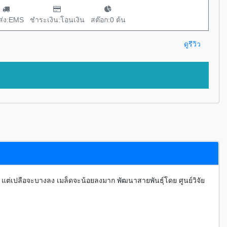
่ง:EMS
ชำระเงิน:โอนเงิน
สต๊อก:0 ต้น
ดูรีวิว
126.7k
1 แต่เปลือจะบางลง เมล็ดจะน้อยลงมาก พัฒนาสายพันธุ์โดย ศูนย์วิจัย