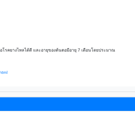
่อโรคยางไหลได้ดี และอายุของต้นตอมีอายุ 7 เดือนโดยประมาณ
html