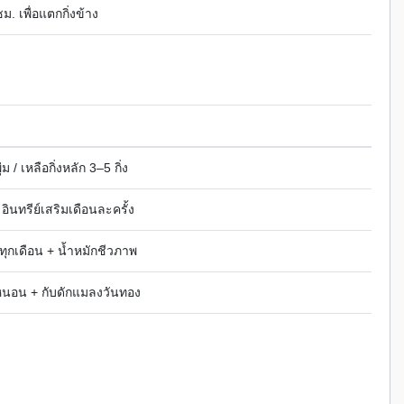
ม. เพื่อแตกกิ่งข้าง
่ม / เหลือกิ่งหลัก 3–5 กิ่ง
อินทรีย์เสริมเดือนละครั้ง
ทุกเดือน + น้ำหมักชีวภาพ
/หนอน + กับดักแมลงวันทอง