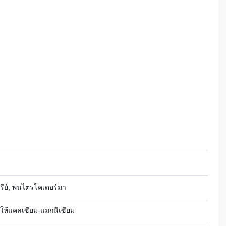
นทรีย์, พ่นไตรโคเดอร์มา
 ให้แคลเซียม-แมกนีเซียม