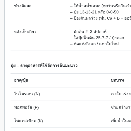
ช่วงติดผล
– ให้น้ำสม่ำเสมอ (ทุกวันหรือวันเว้
– ปุ๋ย 13-13-21 หรือ 0-0-50
– ป้องกันผลร่วง (พ่น Ca + B + ฮ
หลังเก็บเกี่ยว
– พักต้น 2–3 สัปดาห์
– ใส่ปุ๋ยฟื้นต้น 25-7-7 / ปุ๋ยคอก
– ตัดแต่งกิ่งแก่ / แตกใบใหม่
ปุ๋ย – ธาตุอาหารที่ใช้จัดการต้นมะนาว
ธาตุ/ปุ๋ย
บทบาท
ไนโตรเจน (N)
เร่งใบ เร่ง
ฟอสฟอรัส (P)
ช่วยสร้างร
โพแทสเซียม (K)
เพิ่มน้ำใน