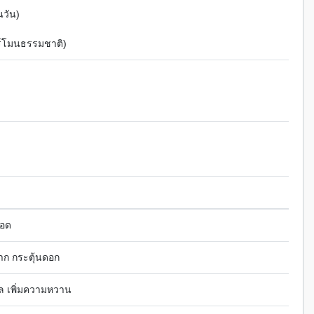
นวัน)
อร์โมนธรรมชาติ)
ยอด
าก กระตุ้นดอก
ผล เพิ่มความหวาน