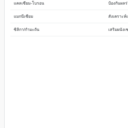
แคลเซียม-โบรอน
ป้องกันผลร
แมกนีเซียม
สังเคราะห์
ซิลิกา/กำมะถัน
เสริมผนังเ