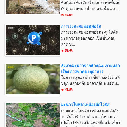
ข้อดีและข้อเสีย ซึ่งผลกระทบขึ้นอยู่
กับคุณภาพของน้ำบาดาลนั้นเอง...
44.5k
การเร่งสะสมฟอสฟอรัส
การเร่งสะสมฟอสฟอรัส (P) ให้ต้น
มะนาวก่อนออกดอก เป็นขั้นตอน
สำคัญ...
51.4k
สังเกตมะนาวจากลักษณะ ภายนอก
เรื่อง การขาดธาตุอาหาร
ในการปลูกมะนาว ซึ่งบางครั้งต้นที่
ปลูก หลายๆต้นมาจากต้นพันธุ์ต้น...
41.8k
มะนาวใบหงิกเหลืองติดไวรัส
ถ้ามะนาวใบหงิก เหลือง และสงสัย
ว่า ติดไวรัส เราต้องแยกให้ออกว่า
เป็นไวรัสจริงหรือแค่เพลี้ยหรือเชื้อรา