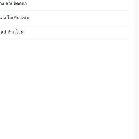
่วง ช่วยติดดอก
แสง ใบเขียวเข้ม
ซลล์ ต้านโรค